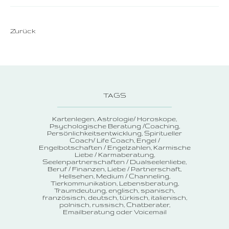
Zurück
TAGS
Kartenlegen
Astrologie/ Horoskope
Psychologische Beratung /Coaching
Persönlichkeitsentwicklung
Spiritueller
Coach/ Life Coach
Engel /
Engelbotschaften / Engelzahlen
Karmische
Liebe / Karmaberatung
Seelenpartnerschaften / Dualseelenliebe
Beruf / Finanzen
Liebe / Partnerschaft
Hellsehen
Medium / Channeling
Tierkommunikation
Lebensberatung
Traumdeutung
englisch, spanisch,
französisch, deutsch, türkisch, italienisch,
polnisch, russisch
Chatberater
Emailberatung oder Voicemail