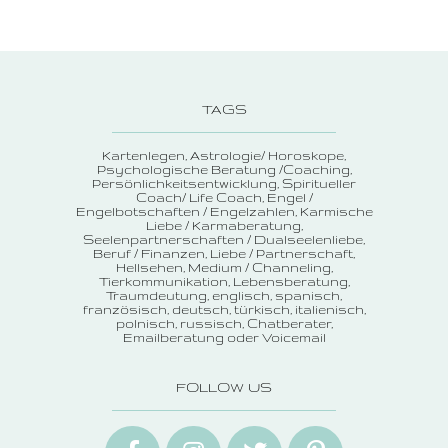
TAGS
Kartenlegen
Astrologie/ Horoskope
Psychologische Beratung /Coaching
Persönlichkeitsentwicklung
Spiritueller
Coach/ Life Coach
Engel /
Engelbotschaften / Engelzahlen
Karmische
Liebe / Karmaberatung
Seelenpartnerschaften / Dualseelenliebe
Beruf / Finanzen
Liebe / Partnerschaft
Hellsehen
Medium / Channeling
Tierkommunikation
Lebensberatung
Traumdeutung
englisch, spanisch,
französisch, deutsch, türkisch, italienisch,
polnisch, russisch
Chatberater
Emailberatung oder Voicemail
FOLLOW US