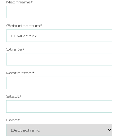
Nachname
*
Geburtsdatum
*
Straße
*
Postleitzahl
*
Stadt
*
Land
*