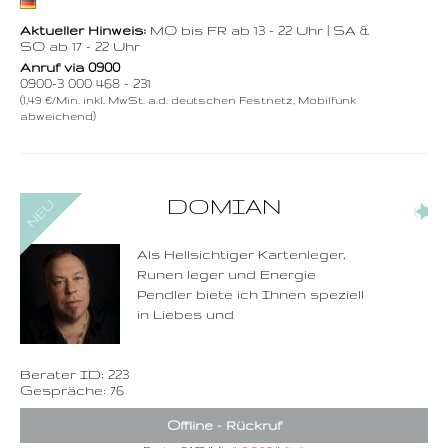
Aktueller Hinweis:
MO bis FR ab 13 - 22 Uhr | SA &
SO ab 17 - 22 Uhr
Anruf via 0900
0900-3 000 468 - 231
(1,49 €/Min. inkl. MwSt. a.d. deutschen Festnetz, Mobilfunk
abweichend)
0900-3 000 468 - 223
DOMIAN
(4)
1,49 €/Min. inkl. MwSt.
Wählen Sie diese
Rufnummer inklusive
dem Beratercode
Als Hellsichtiger Kartenleger,
Runen leger und Energie
Zurück
Pendler biete ich Ihnen speziell
in Liebes und
Berater ID: 223
Gespräche: 76
Offline - Rückruf