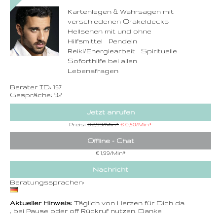
Rufnummer inklusive
dem Beratercode
Kartenlegen & Wahrsagen mit
verschiedenen Orakeldecks
Zurück
Hellsehen mit und ohne
Hilfsmittel Pendeln
Reiki/Energiearbeit Spirituelle
Soforthilfe bei allen
Lebensfragen
Berater ID: 157
Gespräche: 92
Jetzt anrufen
Preis:
€ 2,99/Min
*
€ 0,50/Min
*
Offline - Chat
€ 1,99/Min
*
Nachricht
Beratungssprachen:
Aktueller Hinweis:
Täglich von Herzen für Dich da
, bei Pause oder off Rückruf nutzen. Danke