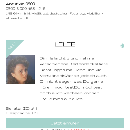
Anruf via 0900
0900-3 000 468 - 246
(1,49 €/Min. inkl. MwSt. a.d. deutschen Festnetz, Mobilfunk
abweichend)
0900-3 000 468 - 241
LILIE
(2)
1,49 €/Min. inkl. MwSt.
Wählen Sie diese
Rufnummer inklusive
dem Beratercode
Bin Hellsichtig und nehme
verschiedene KartendecksBiete
Zurück
Beratungen mit Liebe und viel
VerständnisWerde jedoch auch
Dir nicht sagen was Du gerne
hören möchtestDu möchtest
doch auch wachsen können
Freue mich auf euch
Berater ID: 241
Gespräche: 139
Jetzt anrufen