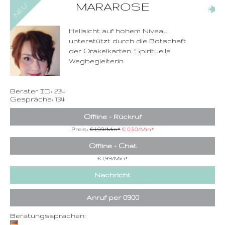
0900-3 000 468 - 234
MARAROSE
(8)
1,49 €/Min. inkl. MwSt.
Wählen Sie diese
Rufnummer inklusive
dem Beratercode
Hellsicht auf hohem Niveau
unterstützt durch die Botschaft
Zurück
der Orakelkarten. Spirituelle
Wegbegleiterin
Berater ID: 234
Gespräche: 134
Offline - Rückruf
Preis:
€ 1,99/Min
*
€ 0,50/Min
*
Offline - Chat
€ 1,99/Min
*
Nachricht
Anruf per 0900
Beratungssprachen: