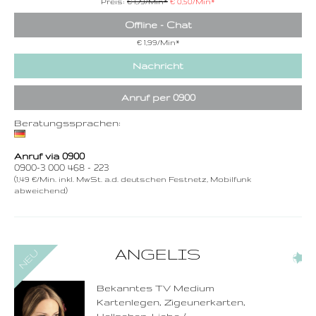
Preis:
€ 1,79/Min
*
€ 0,50/Min
*
Offline - Chat
€ 1,99/Min
*
Nachricht
Anruf per 0900
Beratungssprachen:
Anruf via 0900
0900-3 000 468 - 223
(1,49 €/Min. inkl. MwSt. a.d. deutschen Festnetz, Mobilfunk
abweichend)
0900-3 000 468 - 110
ANGELIS
(3)
1,49 €/Min. inkl. MwSt.
Wählen Sie diese
Rufnummer inklusive
dem Beratercode
Bekanntes TV Medium
Kartenlegen, Zigeunerkarten,
Zurück