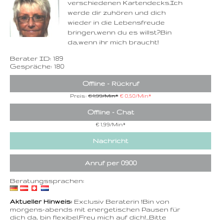
verschiedenen Kartendecks.Ich
Zurück
werde dir zuhören und dich
wieder in die Lebensfreude
bringen,wenn du es willst?Bin
da,wenn ihr mich braucht!
Berater ID: 189
Gespräche: 180
Offline - Rückruf
Preis:
€ 1,99/Min
*
€ 0,50/Min
*
Offline - Chat
€ 1,99/Min
*
Nachricht
Anruf per 0900
Beratungssprachen:
Aktueller Hinweis:
Exclusiv Beraterin !Bin von
morgens-abends mit energetischen Pausen für
dich da, bin flexibel.Freu mich auf dich!...Bitte