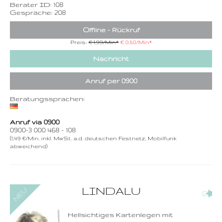
Berater ID: 108
Gespräche: 208
Offline - Rückruf
Preis:
€ 1,99/Min
*
€ 0,50/Min
*
Nachricht
Anruf per 0900
Beratungssprachen:
Anruf via 0900
0900-3 000 468 - 108
(1,49 €/Min. inkl. MwSt. a.d. deutschen Festnetz, Mobilfunk
abweichend)
0900-3 000 468 - 189
LINDALU
(22)
1,49 €/Min. inkl. MwSt.
Wählen Sie diese
Rufnummer inklusive
dem Beratercode
Hellsichtiges Kartenlegen mit