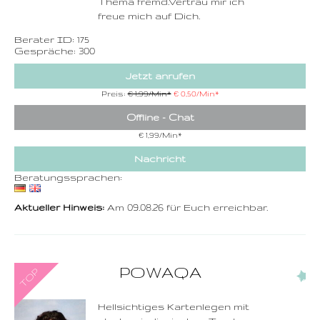
Thema fremd.Vertrau mir ich
freue mich auf Dich.
Berater ID: 175
Gespräche: 300
Jetzt anrufen
Preis:
€ 1,99/Min
*
€ 0,50/Min
*
Offline - Chat
€ 1,99/Min
*
Nachricht
Beratungssprachen:
Aktueller Hinweis:
Am 09.08.26 für Euch erreichbar.
0900-3 000 468 - 210
POWAQA
(1)
1,49 €/Min. inkl. MwSt.
Wählen Sie diese
Rufnummer inklusive
dem Beratercode
Hellsichtiges Kartenlegen mit