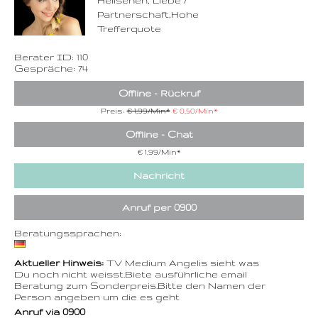
Hellsehen, Liebe /
Partnerschaft,Hohe
Trefferquote
Berater ID: 110
Gespräche: 74
Offline - Rückruf
Preis:
€ 1,99/Min
*
€ 0,50/Min
*
Offline - Chat
€ 1,99/Min
*
Nachricht
Anruf per 0900
Beratungssprachen:
Aktueller Hinweis:
TV Medium Angelis sieht was
Du noch nicht weisst.Biete ausführliche email
Beratung zum Sonderpreis.Bitte den Namen der
Person angeben um die es geht
Anruf via 0900