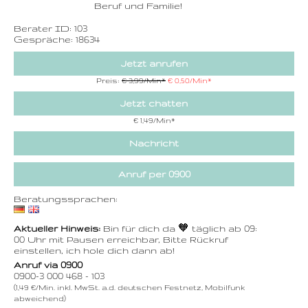
Beruf und Familie!
Berater ID: 103
Gespräche: 18634
Jetzt anrufen
Preis:
€ 3,99/Min
*
€ 0,50/Min
*
Jetzt chatten
€ 1,49/Min
*
Nachricht
Anruf per 0900
Beratungssprachen:
Aktueller Hinweis:
Bin für dich da 🧡 täglich ab 09:
00 Uhr mit Pausen erreichbar, Bitte Rückruf
einstellen, ich hole dich dann ab!
Anruf via 0900
0900-3 000 468 - 103
(1,49 €/Min. inkl. MwSt. a.d. deutschen Festnetz, Mobilfunk
abweichend)