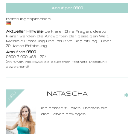
Anruf per 0900
Beratungssprachen:
Aktueller Hinweis:
Je klarer Ihre Fragen, desto
klarer werden die Antworten der geistigen Welt.
Mediale Beratung und intuitive Begleitung – über
20 Jahre Erfahrung.
Anruf via 0900
0900-3 000 468 - 207
(1,49 €/Min. inkl. MwSt. a.d. deutschen Festnetz, Mobilfunk
abweichend)
0900-3 000 468 - 246
NATASCHA
(2)
1,49 €/Min. inkl. MwSt.
Wählen Sie diese
Rufnummer inklusive
dem Beratercode
ich berate zu allen Themen die
das Leben bewegen
Zurück