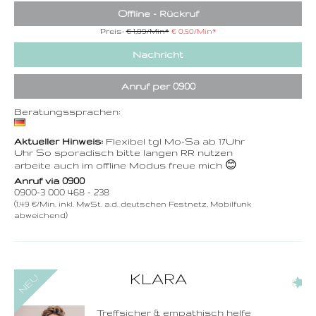
Offline - Rückruf
Preis:
€ 1,89/Min
*
€ 0,50/Min
*
Nachricht
Anruf per 0900
Beratungssprachen:
Aktueller Hinweis:
Flexibel tgl Mo-Sa ab 17Uhr
Uhr So sporadisch bitte langen RR nutzen
arbeite auch im offline Modus freue mich 😊
Anruf via 0900
0900-3 000 468 - 238
(1,49 €/Min. inkl. MwSt. a.d. deutschen Festnetz, Mobilfunk
abweichend)
0900-3 000 468 - 231
KLARA
(9)
1,49 €/Min. inkl. MwSt.
Wählen Sie diese
Rufnummer inklusive
dem Beratercode
Treffsicher & empathisch helfe