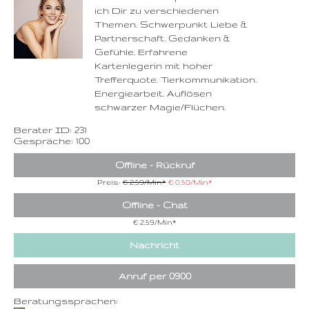
ich Dir zu verschiedenen
Zurück
Themen. Schwerpunkt Liebe &
Partnerschaft. Gedanken &
Gefühle. Erfahrene
Kartenlegerin mit hoher
Trefferquote. Tierkommunikation.
Energiearbeit. Auflösen
schwarzer Magie/Flüchen.
Berater ID: 231
Gespräche: 100
Offline - Rückruf
Preis:
€ 2,59/Min
*
€ 0,50/Min
*
Offline - Chat
€ 2,59/Min
*
Nachricht
Anruf per 0900
Beratungssprachen: