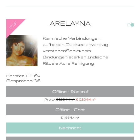
0900-3 000 468 - 194
ARELAYNA
(30)
1,49 €/Min. inkl. MwSt.
Wählen Sie diese
Rufnummer inklusive
dem Beratercode
Karmische Verbindungen
aufheben Dualseelenvertrag
Zurück
verstehenSchicksals
Bindungen stärken Indische
Rituale Aura Reinigung
Berater ID: 194
Gespräche: 318
Offline - Rückruf
Preis:
€ 1,99/Min
*
€ 0,50/Min
*
Offline - Chat
€ 1,99/Min
*
Nachricht