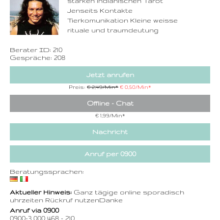
starken indianischen Tarot
Zurück
Jenseits Kontakte
Tierkomunikation Kleine weisse
rituale und traumdeutung
Berater ID: 210
Gespräche: 208
Jetzt anrufen
Preis:
€ 2,49/Min
*
€ 0,50/Min
*
Offline - Chat
€ 1,99/Min
*
Nachricht
Anruf per 0900
Beratungssprachen:
Aktueller Hinweis:
Ganz tägige online sporadisch
uhrzeiten Rückruf nutzenDanke
Anruf via 0900
0900-3 000 468 - 210