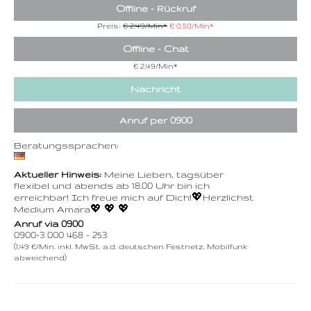
Offline - Rückruf
Preis:
€ 2,49/Min
*
€ 0,50/Min
*
Offline - Chat
€ 2,49/Min
*
Nachricht
Anruf per 0900
Beratungssprachen:
Aktueller Hinweis:
Meine Lieben, tagsüber
flexibel und abends ab 18.00 Uhr bin ich
erreichbar! Ich freue mich auf Dich!💖Herzlichst
Medium Amara💖 💖 💖
Anruf via 0900
0900-3 000 468 - 253
(1,49 €/Min. inkl. MwSt. a.d. deutschen Festnetz, Mobilfunk
abweichend)