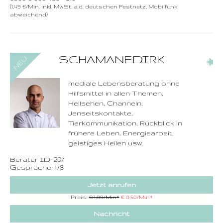
(1,49 €/Min. inkl. MwSt. a.d. deutschen Festnetz, Mobilfunk
abweichend)
0900-3 000 468 - 207
SCHAMANEDIRK
(2)
1,49 €/Min. inkl. MwSt.
Wählen Sie diese
Rufnummer inklusive
dem Beratercode
mediale Lebensberatung ohne
Hilfsmittel in allen Themen,
Zurück
Hellsehen, Channeln,
Jenseitskontakte,
Tierkommunikation, Rückblick in
frühere Leben, Energiearbeit,
geistiges Heilen usw.
Berater ID: 207
Gespräche: 178
Jetzt anrufen
Preis:
€ 1,89/Min
*
€ 0,50/Min
*
Nachricht