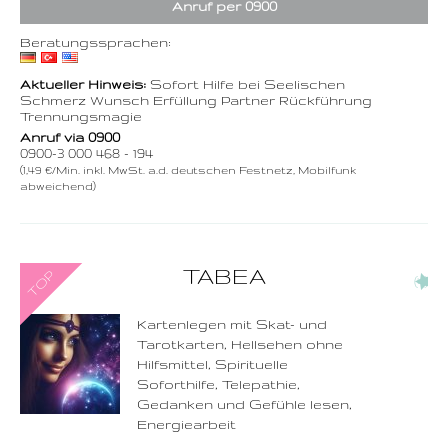
Anruf per 0900
Beratungssprachen:
Aktueller Hinweis:
Sofort Hilfe bei Seelischen
Schmerz Wunsch Erfüllung Partner Rückführung
Trennungsmagie
Anruf via 0900
0900-3 000 468 - 194
(1,49 €/Min. inkl. MwSt. a.d. deutschen Festnetz, Mobilfunk
abweichend)
0900-3 000 468 - 108
TABEA
(4)
1,49 €/Min. inkl. MwSt.
Wählen Sie diese
Rufnummer inklusive
dem Beratercode
Kartenlegen mit Skat- und
Tarotkarten, Hellsehen ohne
Zurück
Hilfsmittel, Spirituelle
Soforthilfe, Telepathie,
Gedanken und Gefühle lesen,
Energiearbeit