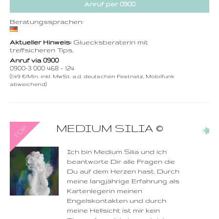
Anruf per 0900
Beratungssprachen:
Aktueller Hinweis:
Gluecksberaterin mit
treffsicheren Tips.
Anruf via 0900
0900-3 000 468 - 124
(1,49 €/Min. inkl. MwSt. a.d. deutschen Festnetz, Mobilfunk
abweichend)
0900-3 000 468 - 175
MEDIUM SILIA
©
(6)
1,49 €/Min. inkl. MwSt.
Wählen Sie diese
Rufnummer inklusive
dem Beratercode
Ich bin Medium Silia und ich
beantworte Dir alle Fragen die
Zurück
Du auf dem Herzen hast. Durch
meine langjährige Erfahrung als
Kartenlegerin meinen
Engelskontakten und durch
meine Hellsicht ist mir kein