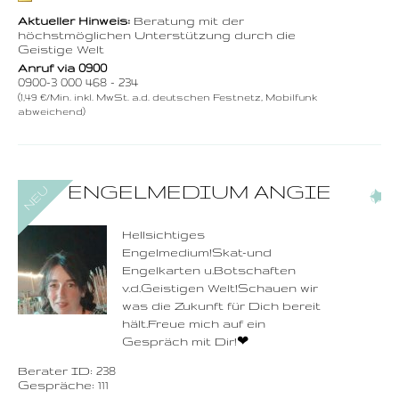
Aktueller Hinweis:
Beratung mit der
höchstmöglichen Unterstützung durch die
Geistige Welt
Anruf via 0900
0900-3 000 468 - 234
(1,49 €/Min. inkl. MwSt. a.d. deutschen Festnetz, Mobilfunk
abweichend)
0900-3 000 468 - 238
ENGELMEDIUM ANGIE
(7)
1,49 €/Min. inkl. MwSt.
Wählen Sie diese
Rufnummer inklusive
dem Beratercode
Hellsichtiges
Engelmedium!Skat-und
Zurück
Engelkarten u.Botschaften
v.d.Geistigen Welt!Schauen wir
was die Zukunft für Dich bereit
hält.Freue mich auf ein
Gespräch mit Dir!❤ ️
Berater ID: 238
Gespräche: 111