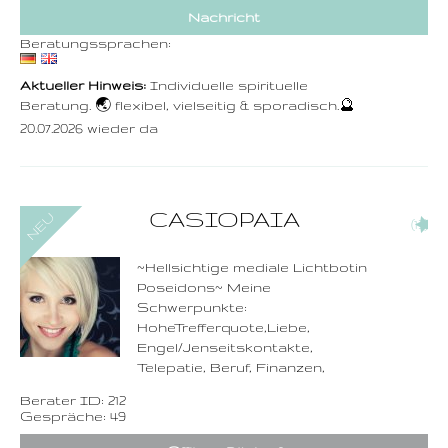
Nachricht
Beratungssprachen:
Aktueller Hinweis:
Individuelle spirituelle
Beratung. 🌏 flexibel, vielseitig & sporadisch.🔮
20.07.2026 wieder da
0900-3 000 468 - 212
CASIOPAIA
(13)
1,49 €/Min. inkl. MwSt.
Wählen Sie diese
Rufnummer inklusive
dem Beratercode
~Hellsichtige mediale Lichtbotin
Poseidons~ Meine
Zurück
Schwerpunkte:
HoheTrefferquote,Liebe,
Engel/Jenseitskontakte,
Telepatie, Beruf, Finanzen,
Berater ID: 212
Gespräche: 49