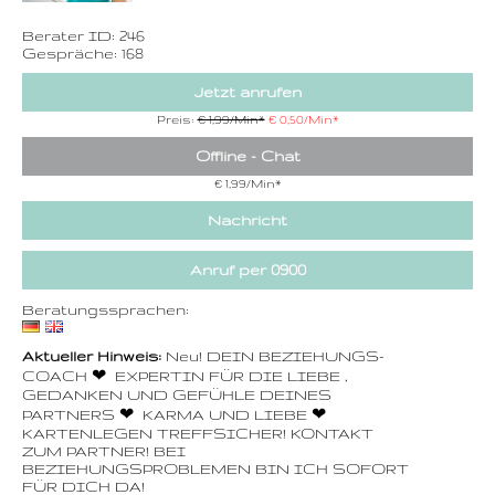
Berater ID: 246
Gespräche: 168
Jetzt anrufen
Preis:
€ 1,99/Min
*
€ 0,50/Min
*
Offline - Chat
€ 1,99/Min
*
Nachricht
Anruf per 0900
Beratungssprachen:
Aktueller Hinweis:
Neu! DEIN BEZIEHUNGS-
COACH ❤ ️ EXPERTIN FÜR DIE LIEBE ,
GEDANKEN UND GEFÜHLE DEINES
PARTNERS ❤ ️ KARMA UND LIEBE ❤
️KARTENLEGEN TREFFSICHER! KONTAKT
ZUM PARTNER! BEI
BEZIEHUNGSPROBLEMEN BIN ICH SOFORT
FÜR DICH DA!