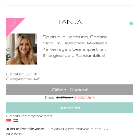
0900-3 000 468 - 111
TANJA
(47)
1,49 €/Min. inkl. MwSt.
Wählen Sie diese
Rufnummer inklusive
dem Beratercode
Spirituelle Beratung, Channel
Medium, Hellsehen, Mediales
Zurück
Kartenlegen, Seelenpartner,
Energiearbeit, Rundumblick!
Berater ID: 111
Gespräche: 418
Offline - Rückruf
Preis:
€ 1,77/Min
*
€ 0,50/Min
*
Nachricht
Beratungssprachen:
Aktueller Hinweis:
Flexibel erreichbar, bitte RR
nutzen!