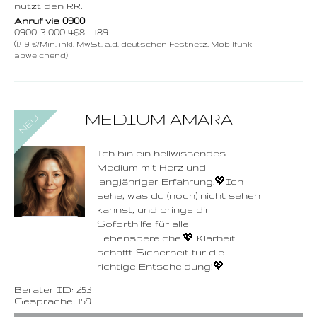
nutzt den RR.
Anruf via 0900
0900-3 000 468 - 189
(1,49 €/Min. inkl. MwSt. a.d. deutschen Festnetz, Mobilfunk
abweichend)
0900-3 000 468 - 253
MEDIUM AMARA
1,49 €/Min. inkl. MwSt.
Wählen Sie diese
Rufnummer inklusive
dem Beratercode
Ich bin ein hellwissendes
Medium mit Herz und
Zurück
langjähriger Erfahrung.💖Ich
sehe, was du (noch) nicht sehen
kannst, und bringe dir
Soforthilfe für alle
Lebensbereiche.💖 Klarheit
schafft Sicherheit für die
richtige Entscheidung!💖
Berater ID: 253
Gespräche: 159