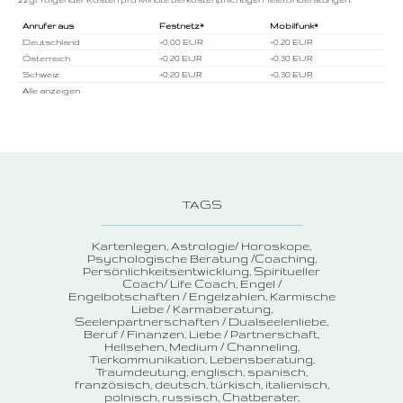
Anrufer aus
Festnetz*
Mobilfunk*
Deutschland
+0,00 EUR
+0,20 EUR
Österreich
+0,20 EUR
+0,30 EUR
Schweiz
+0,20 EUR
+0,30 EUR
Alle anzeigen
TAGS
Kartenlegen
Astrologie/ Horoskope
Psychologische Beratung /Coaching
Persönlichkeitsentwicklung
Spiritueller
Coach/ Life Coach
Engel /
Engelbotschaften / Engelzahlen
Karmische
Liebe / Karmaberatung
Seelenpartnerschaften / Dualseelenliebe
Beruf / Finanzen
Liebe / Partnerschaft
Hellsehen
Medium / Channeling
Tierkommunikation
Lebensberatung
Traumdeutung
englisch, spanisch,
französisch, deutsch, türkisch, italienisch,
polnisch, russisch
Chatberater