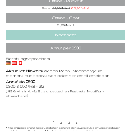
Offline - Rückruf
Preis:
€ 1,99/Min
*
€ 0,50/Min
*
Offline - Chat
€ 1,29/Min
*
Nachricht
Anruf per 0900
Beratungssprachen:
Aktueller Hinweis:
wegen Reha -Nachsorge im
moment nur sporatisch oder per email erreicbar
Anruf via 0900
0900-3 000 468 - 212
(1,49 €/Min. inkl. MwSt. a.d. deutschen Festnetz, Mobilfunk
abweichend)
1
2
3
>
* Alle angegebenen Preise verstehen sich inkl. der jeweils gültigen Umsatzsteuer
zzgl. folgender Kosten pro Minute bei kostenpflichtigen Telefonberatungen.