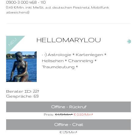
0900-3 000 468 - 110
(1,49 €/Min. inkl. MwSt. a.d. deutschen Festnetz, Mobilfunk
abweichend)
0900-3 000 468 - 227
HELLOMARYLOU
(2)
1,49 €/Min. inkl. MwSt.
Wählen Sie diese
Rufnummer inklusive
dem Beratercode
: -) Astrologie * Kartenlegen *
Hellsehen * Channeling *
Zurück
Traumdeutung *
Berater ID: 227
Gespräche: 69
Offline - Rückruf
Preis:
€ 1,79/Min
*
€ 0,50/Min
*
Offline - Chat
€ 1,79/Min
*