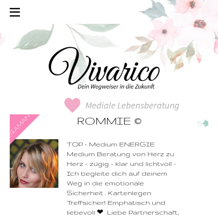
0900-3 000 468 - 103
ROMMIE
©
(571)
1,49 €/Min. inkl. MwSt.
Wählen Sie diese
Rufnummer inklusive
dem Beratercode
TOP - Medium ENERGIE
Medium Beratung von Herz zu
Zurück
Herz - zügig - klar und lichtvoll -
Ich begleite dich auf deinem
Weg in die emotionale
Sicherheit . Kartenlegen
Treffsicher! Emphatisch und
liebevoll ❤ ️ Liebe Partnerschaft,