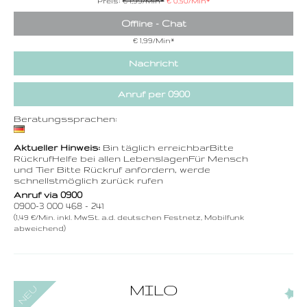
Preis:
€ 1,99/Min
*
€ 0,50/Min
*
Offline - Chat
€ 1,99/Min
*
Nachricht
Anruf per 0900
Beratungssprachen:
Aktueller Hinweis:
Bin täglich erreichbarBitte
RückrufHelfe bei allen LebenslagenFür Mensch
und Tier Bitte Rückruf anfordern, werde
schnellstmöglich zurück rufen
Anruf via 0900
0900-3 000 468 - 241
(1,49 €/Min. inkl. MwSt. a.d. deutschen Festnetz, Mobilfunk
abweichend)
0900-3 000 468 - 157
MILO
(1)
1,49 €/Min. inkl. MwSt.
Wählen Sie diese