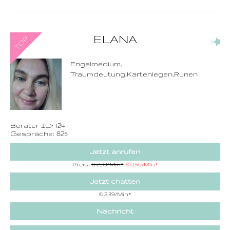
0900-3 000 468 - 124
ELANA
(41)
1,49 €/Min. inkl. MwSt.
Wählen Sie diese
Rufnummer inklusive
dem Beratercode
Engelmedium,
Traumdeutung,Kartenlegen,Runen
Zurück
Berater ID: 124
Gespräche: 825
Jetzt anrufen
Preis:
€ 2,39/Min
*
€ 0,50/Min
*
Jetzt chatten
€ 2,39/Min
*
Nachricht