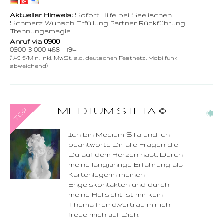
Aktueller Hinweis:
Sofort Hilfe bei Seelischen
Schmerz Wunsch Erfüllung Partner Rückführung
Trennungsmagie
Anruf via 0900
0900-3 000 468 - 194
(1,49 €/Min. inkl. MwSt. a.d. deutschen Festnetz, Mobilfunk
abweichend)
0900-3 000 468 - 175
MEDIUM SILIA
©
(6)
1,49 €/Min. inkl. MwSt.
Wählen Sie diese
Rufnummer inklusive
dem Beratercode
Ich bin Medium Silia und ich
beantworte Dir alle Fragen die
Zurück
Du auf dem Herzen hast. Durch
meine langjährige Erfahrung als
Kartenlegerin meinen
Engelskontakten und durch
meine Hellsicht ist mir kein
Thema fremd.Vertrau mir ich
freue mich auf Dich.