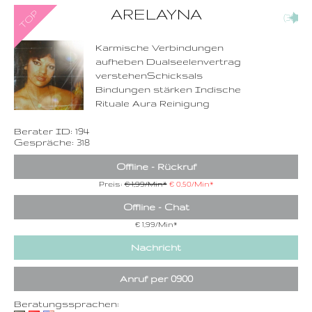
0900-3 000 468 - 194
ARELAYNA
(30)
1,49 €/Min. inkl. MwSt.
Wählen Sie diese
Rufnummer inklusive
dem Beratercode
Karmische Verbindungen
aufheben Dualseelenvertrag
Zurück
verstehenSchicksals
Bindungen stärken Indische
Rituale Aura Reinigung
Berater ID: 194
Gespräche: 318
Offline - Rückruf
Preis:
€ 1,99/Min
*
€ 0,50/Min
*
Offline - Chat
€ 1,99/Min
*
Nachricht
Anruf per 0900
Beratungssprachen: