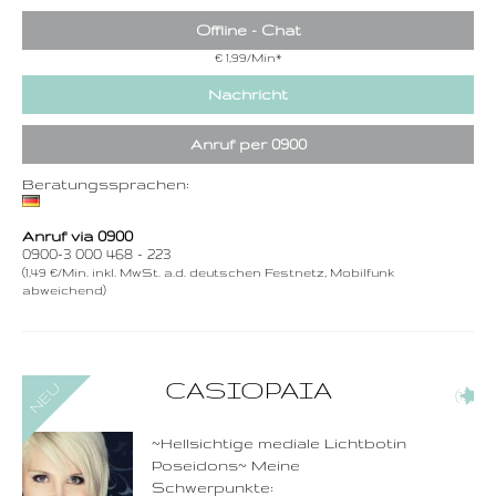
Offline - Chat
€ 1,99/Min
*
Nachricht
Anruf per 0900
Beratungssprachen:
Anruf via 0900
0900-3 000 468 - 223
(1,49 €/Min. inkl. MwSt. a.d. deutschen Festnetz, Mobilfunk
abweichend)
0900-3 000 468 - 212
CASIOPAIA
(13)
1,49 €/Min. inkl. MwSt.
Wählen Sie diese
Rufnummer inklusive
dem Beratercode
~Hellsichtige mediale Lichtbotin
Poseidons~ Meine
Zurück
Schwerpunkte: