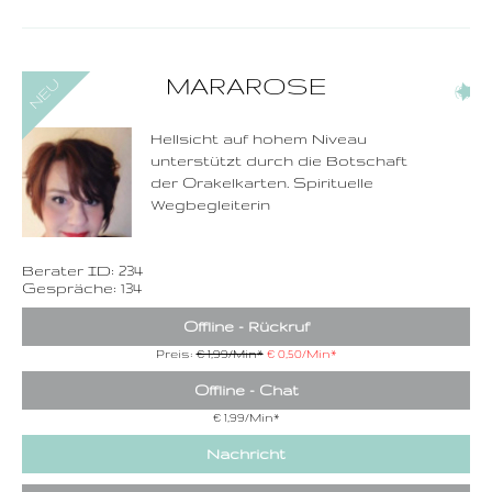
0900-3 000 468 - 234
MARAROSE
(8)
1,49 €/Min. inkl. MwSt.
Wählen Sie diese
Rufnummer inklusive
dem Beratercode
Hellsicht auf hohem Niveau
unterstützt durch die Botschaft
Zurück
der Orakelkarten. Spirituelle
Wegbegleiterin
Berater ID: 234
Gespräche: 134
Offline - Rückruf
Preis:
€ 1,99/Min
*
€ 0,50/Min
*
Offline - Chat
€ 1,99/Min
*
Nachricht