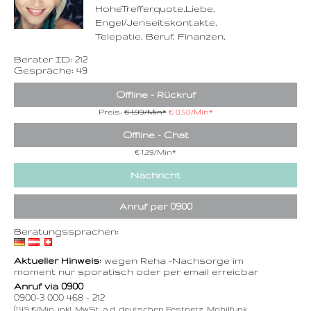
HoheTrefferquote,Liebe,
Engel/Jenseitskontakte,
Telepatie, Beruf, Finanzen,
Berater ID: 212
Gespräche: 49
Offline - Rückruf
Preis:
€ 1,99/Min
*
€ 0,50/Min
*
Offline - Chat
€ 1,29/Min
*
Nachricht
Anruf per 0900
Beratungssprachen:
Aktueller Hinweis:
wegen Reha -Nachsorge im
moment nur sporatisch oder per email erreicbar
Anruf via 0900
0900-3 000 468 - 212
(1,49 €/Min. inkl. MwSt. a.d. deutschen Festnetz, Mobilfunk