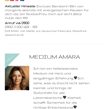
Aktueller Hinweis:
Exclusiv Beraterin !Bin von
morgens-abends mit energetischen Pausen für
dich da, bin flexibel.Freu mich auf dich!...Bitte
nutzt den RR.
Anruf via 0900
0900-3 000 468 - 189
(1,49 €/Min. inkl. MwSt. a.d. deutschen Festnetz, Mobilfunk
abweichend)
0900-3 000 468 - 253
MEDIUM AMARA
1,49 €/Min. inkl. MwSt.
Wählen Sie diese
Rufnummer inklusive
dem Beratercode
Ich bin ein hellwissendes
Medium mit Herz und
Zurück
langjähriger Erfahrung.💖Ich
sehe, was du (noch) nicht sehen
kannst, und bringe dir
Soforthilfe für alle
Lebensbereiche.💖 Klarheit
schafft Sicherheit für die
richtige Entscheidung!💖