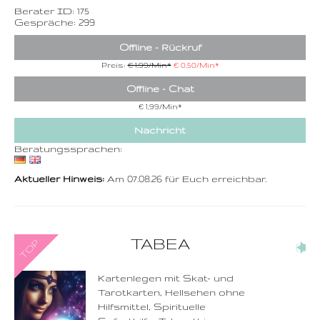
Berater ID: 175
Gespräche: 299
Offline - Rückruf
Preis:
€ 1,99/Min
*
€ 0,50/Min
*
Offline - Chat
€ 1,99/Min
*
Nachricht
Beratungssprachen:
Aktueller Hinweis:
Am 07.08.26 für Euch erreichbar.
0900-3 000 468 - 108
TABEA
(4)
1,49 €/Min. inkl. MwSt.
Wählen Sie diese
Rufnummer inklusive
dem Beratercode
Kartenlegen mit Skat- und
Tarotkarten, Hellsehen ohne
Zurück
Hilfsmittel, Spirituelle