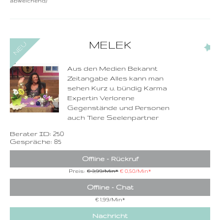
abweichend)
0900-3 000 468 - 250
MELEK
(1)
1,49 €/Min. inkl. MwSt.
Wählen Sie diese
Rufnummer inklusive
dem Beratercode
Aus den Medien Bekannt
Zeitangabe Alles kann man
Zurück
sehen Kurz u. bündig Karma
Expertin Verlorene
Gegenstände und Personen
auch Tiere Seelenpartner
Berater ID: 250
Gespräche: 85
Offline - Rückruf
Preis:
€ 3,99/Min
*
€ 0,50/Min
*
Offline - Chat
€ 1,99/Min
*
Nachricht