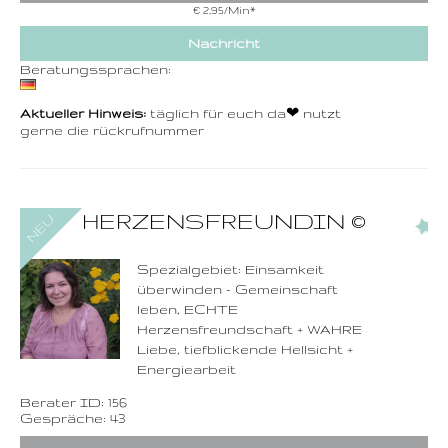
€ 2,95/Min
*
Nachricht
Beratungssprachen:
Aktueller Hinweis:
täglich für euch da❤ ️nutzt
gerne die rückrufnummer
0900-3 000 468 - 156
HERZENSFREUNDIN
©
(1)
1,49 €/Min. inkl. MwSt.
Wählen Sie diese
Rufnummer inklusive
dem Beratercode
Spezialgebiet: Einsamkeit
überwinden - Gemeinschaft
Zurück
leben, ECHTE
Herzensfreundschaft + WAHRE
Liebe, tiefblickende Hellsicht +
Energiearbeit
Berater ID: 156
Gespräche: 43