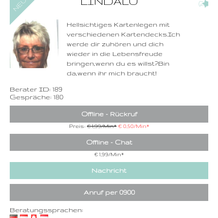
LINDALU
(22)
1,49 €/Min. inkl. MwSt.
Wählen Sie diese
Rufnummer inklusive
dem Beratercode
Hellsichtiges Kartenlegen mit
verschiedenen Kartendecks.Ich
Zurück
werde dir zuhören und dich
wieder in die Lebensfreude
bringen,wenn du es willst?Bin
da,wenn ihr mich braucht!
Berater ID: 189
Gespräche: 180
Offline - Rückruf
Preis:
€ 1,99/Min
*
€ 0,50/Min
*
Offline - Chat
€ 1,99/Min
*
Nachricht
Anruf per 0900
Beratungssprachen: