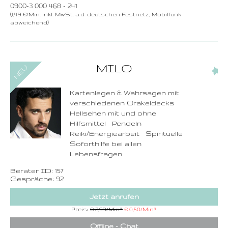
0900-3 000 468 - 241
(1,49 €/Min. inkl. MwSt. a.d. deutschen Festnetz, Mobilfunk
abweichend)
0900-3 000 468 - 157
MILO
(1)
1,49 €/Min. inkl. MwSt.
Wählen Sie diese
Rufnummer inklusive
dem Beratercode
Kartenlegen & Wahrsagen mit
verschiedenen Orakeldecks
Zurück
Hellsehen mit und ohne
Hilfsmittel Pendeln
Reiki/Energiearbeit Spirituelle
Soforthilfe bei allen
Lebensfragen
Berater ID: 157
Gespräche: 92
Jetzt anrufen
Preis:
€ 2,99/Min
*
€ 0,50/Min
*
Offline - Chat