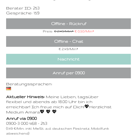
Berater ID: 253
Gespräche: 159
Offline - Rückruf
Preis:
€ 2,49/Min
*
€ 0,50/Min
*
Offline - Chat
€ 2,49/Min
*
Nachricht
Anruf per 0900
Beratungssprachen:
Aktueller Hinweis:
Meine Lieben, tagsüber
flexibel und abends ab 18.00 Uhr bin ich
erreichbar! Ich freue mich auf Dich!💖Herzlichst
Medium Amara💖 💖 💖
Anruf via 0900
0900-3 000 468 - 253
(1,49 €/Min. inkl. MwSt. a.d. deutschen Festnetz, Mobilfunk
abweichend)