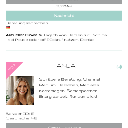
€ 1,99/Min
*
Nachricht
Beratungssprachen:
Aktueller Hinweis:
Täglich von Herzen für Dich da
, bei Pause oder off Rückruf nutzen. Danke
0900-3 000 468 - 111
TANJA
(47)
1,49 €/Min. inkl. MwSt.
Wählen Sie diese
Rufnummer inklusive
dem Beratercode
Spirituelle Beratung, Channel
Medium, Hellsehen, Mediales
Zurück
Kartenlegen, Seelenpartner,
Energiearbeit, Rundumblick!
Berater ID: 111
Gespräche: 418