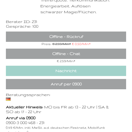
Trefferquote. Tierkommunikation.
Energiearbeit. Auflösen
schwarzer Magie/Flüchen.
Berater ID: 231
Gespräche: 100
Offline - Rückruf
Preis:
€ 2,59/Min
*
€ 0,50/Min
*
Offline - Chat
€ 2,59/Min
*
Nachricht
Anruf per 0900
Beratungssprachen:
Aktueller Hinweis:
MO bis FR ab 13 - 22 Uhr | SA &
SO ab 17 - 22 Uhr
Anruf via 0900
0900-3 000 468 - 231
(1,49 €/Min. inkl. MwSt. a.d. deutschen Festnetz, Mobilfunk