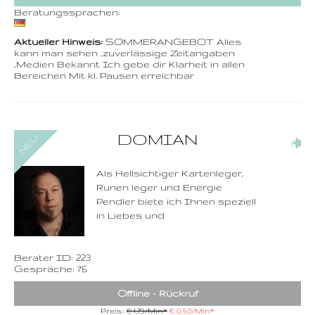
Beratungssprachen:
Aktueller Hinweis:
SOMMERANGEBOT Alles
kann man sehen ,zuverlässige Zeitangaben
,Medien Bekannt Ich gebe dir Klarheit in allen
Bereichen Mit kl. Pausen erreichbar
0900-3 000 468 - 223
DOMIAN
(4)
1,49 €/Min. inkl. MwSt.
Wählen Sie diese
Rufnummer inklusive
dem Beratercode
Als Hellsichtiger Kartenleger,
Runen leger und Energie
Zurück
Pendler biete ich Ihnen speziell
in Liebes und
Berater ID: 223
Gespräche: 76
Offline - Rückruf
Preis:
€ 1,79/Min
*
€ 0,50/Min
*