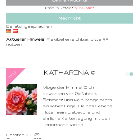
Offline - Rückruf
Preis:
€ 1,77/Min
*
€ 0,50/Min
*
Nachricht
Beratungssprachen:
Aktueller Hinweis:
Flexibel erreichbar, bitte RR
nutzen!
0900-3 000 468 - 129
KATHARINA
©
(26)
1,49 €/Min. inkl. MwSt.
Wählen Sie diese
Rufnummer inklusive
dem Beratercode
Möge der Himmel Dich
bewahren vor Gefahren,
Zurück
Schmerz und Pein. Möge stets
ein lieber Engel Deines Lebens
Hüter sein. Liebevolle und
ehrliche Kartenlegung mit den
Lenormandkarten
Berater ID: 129