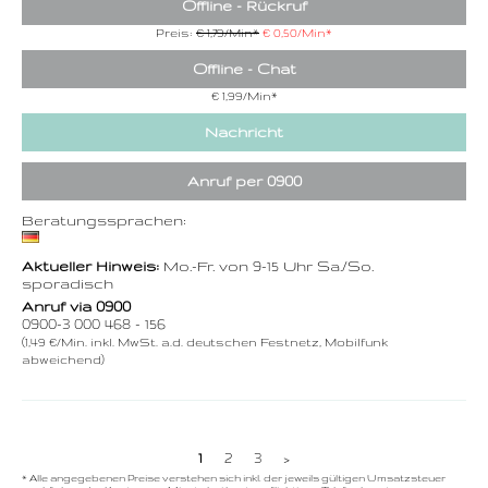
Offline - Rückruf
Preis:
€ 1,79/Min
*
€ 0,50/Min
*
Offline - Chat
€ 1,99/Min
*
Nachricht
Anruf per 0900
Beratungssprachen:
Aktueller Hinweis:
Mo.-Fr. von 9-15 Uhr Sa./So.
sporadisch
Anruf via 0900
0900-3 000 468 - 156
(1,49 €/Min. inkl. MwSt. a.d. deutschen Festnetz, Mobilfunk
abweichend)
1
2
3
>
* Alle angegebenen Preise verstehen sich inkl. der jeweils gültigen Umsatzsteuer