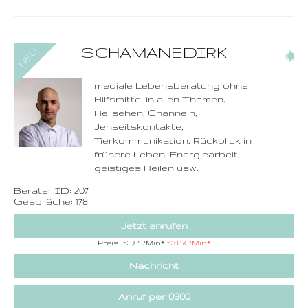
0900-3 000 468 - 207
SCHAMANEDIRK
(2)
1,49 €/Min. inkl. MwSt.
Wählen Sie diese
Rufnummer inklusive
dem Beratercode
mediale Lebensberatung ohne
Hilfsmittel in allen Themen,
Zurück
Hellsehen, Channeln,
Jenseitskontakte,
Tierkommunikation, Rückblick in
frühere Leben, Energiearbeit,
geistiges Heilen usw.
Berater ID: 207
Gespräche: 178
Jetzt anrufen
Preis:
€ 1,89/Min
*
€ 0,50/Min
*
Nachricht
Anruf per 0900