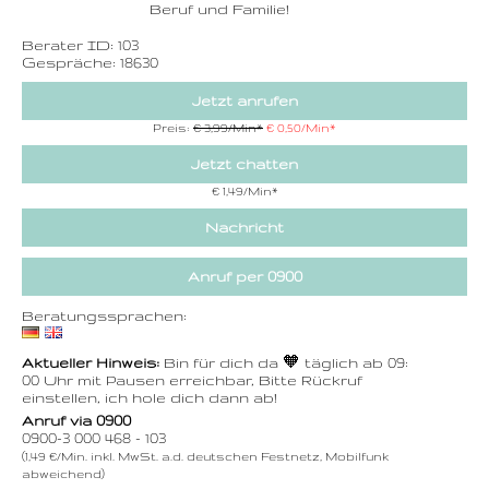
Beruf und Familie!
Berater ID: 103
Gespräche: 18630
Jetzt anrufen
Preis:
€ 3,99/Min
*
€ 0,50/Min
*
Jetzt chatten
€ 1,49/Min
*
Nachricht
Anruf per 0900
Beratungssprachen:
Aktueller Hinweis:
Bin für dich da 🧡 täglich ab 09:
00 Uhr mit Pausen erreichbar, Bitte Rückruf
einstellen, ich hole dich dann ab!
Anruf via 0900
0900-3 000 468 - 103
(1,49 €/Min. inkl. MwSt. a.d. deutschen Festnetz, Mobilfunk
abweichend)