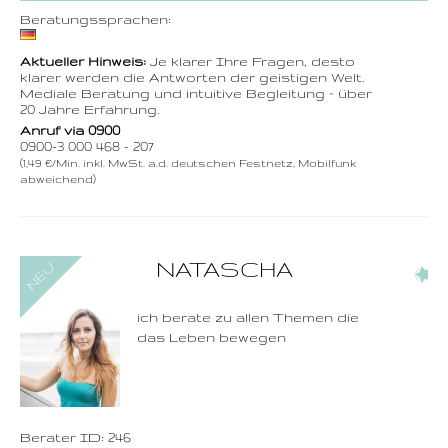
Beratungssprachen:
Aktueller Hinweis:
Je klarer Ihre Fragen, desto
klarer werden die Antworten der geistigen Welt.
Mediale Beratung und intuitive Begleitung – über
20 Jahre Erfahrung.
Anruf via 0900
0900-3 000 468 - 207
(1,49 €/Min. inkl. MwSt. a.d. deutschen Festnetz, Mobilfunk
abweichend)
0900-3 000 468 - 246
NATASCHA
(2)
1,49 €/Min. inkl. MwSt.
Wählen Sie diese
Rufnummer inklusive
dem Beratercode
ich berate zu allen Themen die
das Leben bewegen
Zurück
Berater ID: 246