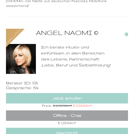
(1,49 €/Min. inkl. MwSt. a.d. deutschen Festnetz, Mobilfunk
abweichend)
0900-3 000 468 - 105
ANGEL NAOMI
©
(3)
1,49 €/Min. inkl. MwSt.
Wählen Sie diese
Rufnummer inklusive
dem Beratercode
Ich berate intuitiv und
einfühlsam ,in allen Bereichen
Zurück
des Lebens, Partnerschaft
,Liebe, Beruf und Selbstfindung!
Berater ID: 105
Gespräche: 154
Jetzt anrufen
Preis:
€ 2,99/Min
*
€ 0,50/Min
*
Offline - Chat
€ 1,20/Min
*
Nachricht