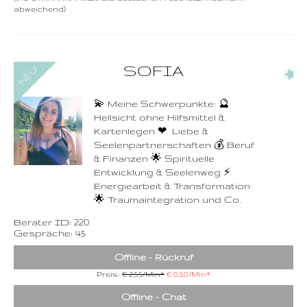
abweichend)
0900-3 000 468 - 220
SOFIA
(3)
1,49 €/Min. inkl. MwSt.
Wählen Sie diese
Rufnummer inklusive
dem Beratercode
💫 Meine Schwerpunkte: 🔮
Hellsicht ohne Hilfsmittel &
Zurück
Kartenlegen ❤ ️ Liebe &
Seelenpartnerschaften 💰 Beruf
& Finanzen 🌟 Spirituelle
Entwicklung & Seelenweg ⚡
Energiearbeit & Transformation
🌟 Traumaintegration und Co.
Berater ID: 220
Gespräche: 45
Offline - Rückruf
Preis:
€ 2,55/Min
*
€ 0,50/Min
*
Offline - Chat