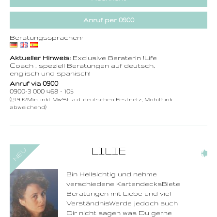
Anruf per 0900
Beratungssprachen:
Aktueller Hinweis:
Exclusive Beraterin !Life
Coach , speziell Beratungen auf deutsch,
englisch und spanisch!
Anruf via 0900
0900-3 000 468 - 105
(1,49 €/Min. inkl. MwSt. a.d. deutschen Festnetz, Mobilfunk
abweichend)
0900-3 000 468 - 241
LILIE
(2)
1,49 €/Min. inkl. MwSt.
Wählen Sie diese
Rufnummer inklusive
dem Beratercode
Bin Hellsichtig und nehme
verschiedene KartendecksBiete
Zurück
Beratungen mit Liebe und viel
VerständnisWerde jedoch auch
Dir nicht sagen was Du gerne