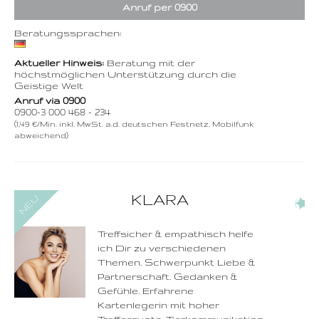
Anruf per 0900
Beratungssprachen:
Aktueller Hinweis:
Beratung mit der
höchstmöglichen Unterstützung durch die
Geistige Welt
Anruf via 0900
0900-3 000 468 - 234
(1,49 €/Min. inkl. MwSt. a.d. deutschen Festnetz, Mobilfunk
abweichend)
0900-3 000 468 - 231
KLARA
(9)
1,49 €/Min. inkl. MwSt.
Wählen Sie diese
Rufnummer inklusive
dem Beratercode
Treffsicher & empathisch helfe
ich Dir zu verschiedenen
Zurück
Themen. Schwerpunkt Liebe &
Partnerschaft. Gedanken &
Gefühle. Erfahrene
Kartenlegerin mit hoher