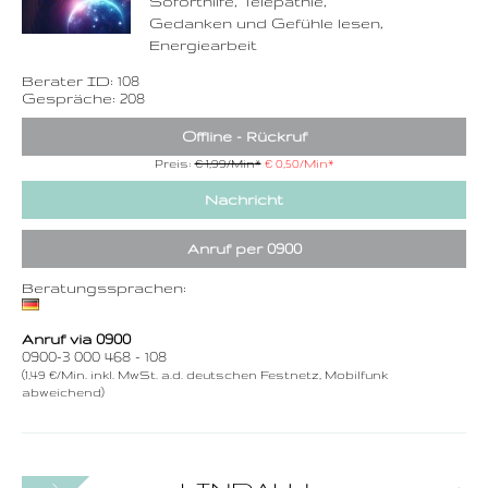
Soforthilfe, Telepathie,
Gedanken und Gefühle lesen,
Energiearbeit
Berater ID: 108
Gespräche: 208
Offline - Rückruf
Preis:
€ 1,99/Min
*
€ 0,50/Min
*
Nachricht
Anruf per 0900
Beratungssprachen:
Anruf via 0900
0900-3 000 468 - 108
(1,49 €/Min. inkl. MwSt. a.d. deutschen Festnetz, Mobilfunk
abweichend)
0900-3 000 468 - 189