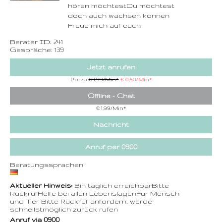
hören möchtestDu möchtest
doch auch wachsen können
Freue mich auf euch
Berater ID: 241
Gespräche: 139
Jetzt anrufen
Preis:
€ 1,99/Min
*
€ 0,50/Min
*
Offline - Chat
€ 1,99/Min
*
Nachricht
Anruf per 0900
Beratungssprachen:
Aktueller Hinweis:
Bin täglich erreichbarBitte
RückrufHelfe bei allen LebenslagenFür Mensch
und Tier Bitte Rückruf anfordern, werde
schnellstmöglich zurück rufen
Anruf via 0900