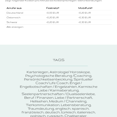
zzgl. folgender Kosten pro Minute bei kostenpflichtigen Telefonberatungen.
Anrufer aus
Festnetz*
Mobilfunk*
Deutschland
+0,00 EUR
+0,20 EUR
Österreich
+0,20 EUR
+0,30 EUR
Schweiz
+0,20 EUR
+0,30 EUR
Alle anzeigen
TAGS
Kartenlegen
Astrologie/ Horoskope
Psychologische Beratung /Coaching
Persönlichkeitsentwicklung
Spiritueller
Coach/ Life Coach
Engel /
Engelbotschaften / Engelzahlen
Karmische
Liebe / Karmaberatung
Seelenpartnerschaften / Dualseelenliebe
Beruf / Finanzen
Liebe / Partnerschaft
Hellsehen
Medium / Channeling
Tierkommunikation
Lebensberatung
Traumdeutung
englisch, spanisch,
französisch, deutsch, türkisch, italienisch,
polnisch, russisch
Chatberater