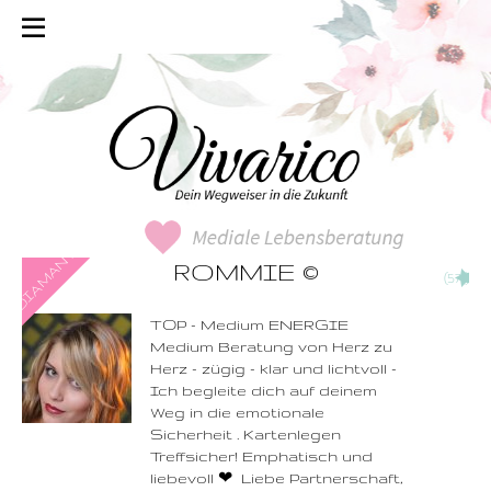
0900-3 000 468 - 103
ROMMIE
©
(571)
1,49 €/Min. inkl. MwSt.
Wählen Sie diese
Rufnummer inklusive
dem Beratercode
TOP - Medium ENERGIE
Medium Beratung von Herz zu
Zurück
Herz - zügig - klar und lichtvoll -
Ich begleite dich auf deinem
Weg in die emotionale
Sicherheit . Kartenlegen
Treffsicher! Emphatisch und
liebevoll ❤ ️ Liebe Partnerschaft,