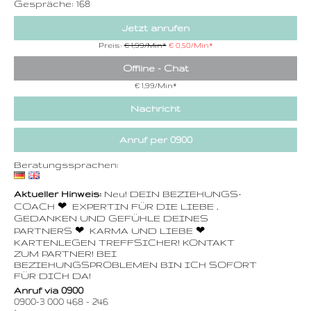
Gespräche: 168
Jetzt anrufen
Preis:
€ 1,99/Min
*
€ 0,50/Min
*
Offline - Chat
€ 1,99/Min
*
Nachricht
Anruf per 0900
Beratungssprachen:
Aktueller Hinweis:
Neu! DEIN BEZIEHUNGS-
COACH ❤ ️ EXPERTIN FÜR DIE LIEBE ,
GEDANKEN UND GEFÜHLE DEINES
PARTNERS ❤ ️ KARMA UND LIEBE ❤
️KARTENLEGEN TREFFSICHER! KONTAKT
ZUM PARTNER! BEI
BEZIEHUNGSPROBLEMEN BIN ICH SOFORT
FÜR DICH DA!
Anruf via 0900
0900-3 000 468 - 246