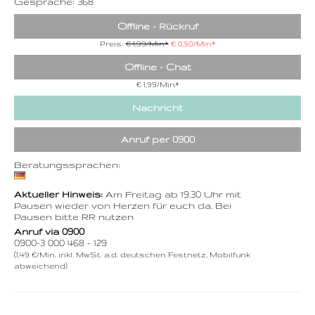
Gespräche: 368
Offline - Rückruf
Preis:
€ 1,99/Min
*
€ 0,50/Min
*
Offline - Chat
€ 1,99/Min
*
Nachricht
Anruf per 0900
Beratungssprachen:
Aktueller Hinweis:
Am Freitag ab 19.30 Uhr mit
Pausen wieder von Herzen für euch da. Bei
Pausen bitte RR nutzen
Anruf via 0900
0900-3 000 468 - 129
(1,49 €/Min. inkl. MwSt. a.d. deutschen Festnetz, Mobilfunk
abweichend)