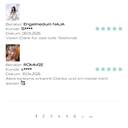
Berater:
Engelmedium NAJA
Kunde:
S****
Datum:
08.05.2026
Vielen Dank für das tolle Telefonat
Berater:
ROMMIE
Kunde:
c****
Datum:
30.04.2026
Alles bestens erkannt! Danke und ich melde mich
wieder 🥰
1
2
3
4
5
6
>
>>