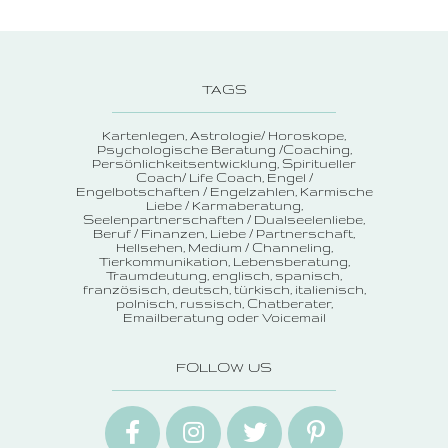
TAGS
Kartenlegen
Astrologie/ Horoskope
Psychologische Beratung /Coaching
Persönlichkeitsentwicklung
Spiritueller
Coach/ Life Coach
Engel /
Engelbotschaften / Engelzahlen
Karmische
Liebe / Karmaberatung
Seelenpartnerschaften / Dualseelenliebe
Beruf / Finanzen
Liebe / Partnerschaft
Hellsehen
Medium / Channeling
Tierkommunikation
Lebensberatung
Traumdeutung
englisch, spanisch,
französisch, deutsch, türkisch, italienisch,
polnisch, russisch
Chatberater
Emailberatung oder Voicemail
FOLLOW US