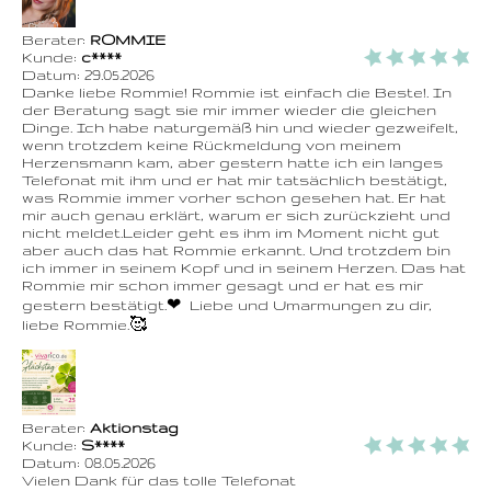
Berater:
ROMMIE
Kunde:
c****
Datum:
29.05.2026
Danke liebe Rommie! Rommie ist einfach die Beste!. In
der Beratung sagt sie mir immer wieder die gleichen
Dinge. Ich habe naturgemäß hin und wieder gezweifelt,
wenn trotzdem keine Rückmeldung von meinem
Herzensmann kam, aber gestern hatte ich ein langes
Telefonat mit ihm und er hat mir tatsächlich bestätigt,
was Rommie immer vorher schon gesehen hat. Er hat
mir auch genau erklärt, warum er sich zurückzieht und
nicht meldet.Leider geht es ihm im Moment nicht gut
aber auch das hat Rommie erkannt. Und trotzdem bin
ich immer in seinem Kopf und in seinem Herzen. Das hat
Rommie mir schon immer gesagt und er hat es mir
gestern bestätigt.❤ ️ Liebe und Umarmungen zu dir,
liebe Rommie.🥰
Berater:
Aktionstag
Kunde:
S****
Datum:
08.05.2026
Vielen Dank für das tolle Telefonat