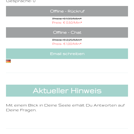
Gespräche: 0
Offline - Rückruf
Preis: € 1,99/Min
*
Preis: € 0,50/Min
*
Offline - Chat
Preis: € 2,25/Min
*
Preis: € 1,00/Min
*
Email schreiben
Aktueller Hinweis
Mit einem Blick in Deine Seele erhält Du Antworten auf
Deine Fragen.