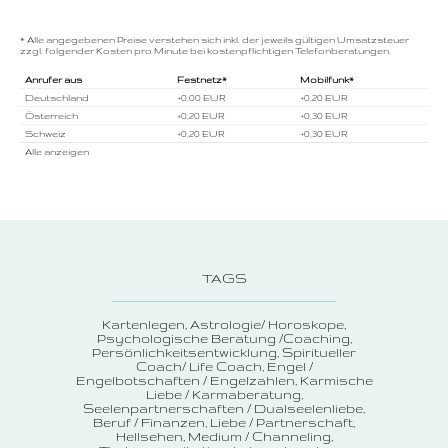
* Alle angegebenen Preise verstehen sich inkl. der jeweils gültigen Umsatzsteuer
zzgl. folgender Kosten pro Minute bei kostenpflichtigen Telefonberatungen.
Anrufer aus
Festnetz*
Mobilfunk*
Deutschland
+0,00 EUR
+0,20 EUR
Österreich
+0,20 EUR
+0,30 EUR
Schweiz
+0,20 EUR
+0,30 EUR
Alle anzeigen
TAGS
Kartenlegen
Astrologie/ Horoskope
Psychologische Beratung /Coaching
Persönlichkeitsentwicklung
Spiritueller
Coach/ Life Coach
Engel /
Engelbotschaften / Engelzahlen
Karmische
Liebe / Karmaberatung
Seelenpartnerschaften / Dualseelenliebe
Beruf / Finanzen
Liebe / Partnerschaft
Hellsehen
Medium / Channeling