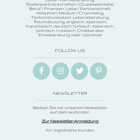
Seelenpartnerschaften / Dualseelenliebe
Beruf / Finanzen
Liebe / Partnerschaft
Hellsehen
Medium / Channeling
Tierkommunikation
Lebensberatung
Traumdeutung
englisch, spanisch,
französisch, deutsch, türkisch, italienisch,
polnisch, russisch
Chatberater
Emailberatung oder Voicemail
FOLLOW US
NEWSLETTER
Bleiben Sie mit unserem Newsletter
auf dem laufenden.
Zur Newsletter-Anmeldung
für registrierte Kunden