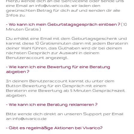
Hierzu wende dich an die Sercviceline oder sende uns
eine Email an
info@vivarico.de,
wir laden den
gewünschten Betrag für dich auf und senden dir alle
Infos zu.
- Wo kann ich mein Geburtstagsgespräch einlösen ?
( 10
Minuten Gratis )
Du erhälst eine Email mit dem Geburtagsgeschenk und
kannst diese 10 Gratisminuten dann mit jedem Berater:in
deiner Wahl führen, das Guthaben wird dir bei deinem
nächsten Gespräch zur Auswahl in deinem
Benutzeraccount angezeigt.
- Wie kann ich eine Bewertung für eine Beratung
abgeben ?
In deinem Benutzeraccount kannst du unter dem
Button Bewertung für ein Gespräch mit einem
Berater:in eine Bewertung ab 5 Minuten Gesprächszeit
abgeben.
- Wie kann ich eine Beratung reklamieren ?
Bitte wende dich direkt an unseren Support per Email
an info@vivarico.de
- Gibt es regelmäßige Aktionen bei Vivarico?