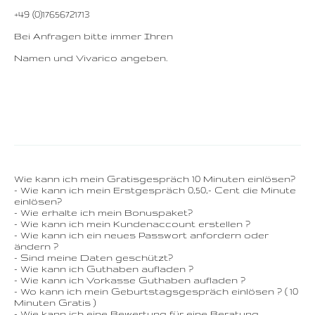
+49 (0)17656721713
Bei Anfragen bitte immer Ihren
Namen und Vivarico angeben.
Wie kann ich mein Gratisgespräch 10 Minuten einlösen?
- Wie kann ich mein Erstgespräch 0,50,- Cent die Minute
einlösen?
- Wie erhalte ich mein Bonuspaket?
- Wie kann ich mein Kundenaccount erstellen ?
- Wie kann ich ein neues Passwort anfordern oder
ändern ?
- Sind meine Daten geschützt?
- Wie kann ich Guthaben aufladen ?
- Wie kann ich Vorkasse Guthaben aufladen ?
- Wo kann ich mein Geburtstagsgespräch einlösen ? ( 10
Minuten Gratis )
- Wie kann ich eine Bewertung für eine Beratung