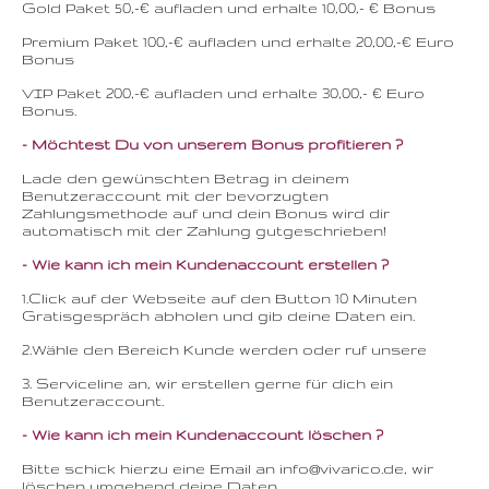
Gold Paket 50,-€ aufladen und erhalte 10,00,- € Bonus
Premium Paket 100,-€ aufladen und erhalte 20,00,-€ Euro
Bonus
VIP Paket 200,-€ aufladen und erhalte 30,00,- € Euro
Bonus.
- Möchtest Du von unserem Bonus profitieren ?
Lade den gewünschten Betrag in deinem
Benutzeraccount mit der bevorzugten
Zahlungsmethode auf und dein Bonus wird dir
automatisch mit der Zahlung gutgeschrieben!
- Wie kann ich mein Kundenaccount erstellen ?
1.Click auf der Webseite auf den Button 10 Minuten
Gratisgespräch abholen und gib deine Daten ein.
2.Wähle den Bereich Kunde werden oder ruf unsere
3. Serviceline an, wir erstellen gerne für dich ein
Benutzeraccount.
- Wie kann ich mein Kundenaccount löschen ?
Bitte schick hierzu eine Email an
info@vivarico.de,
wir
löschen umgehend deine Daten.