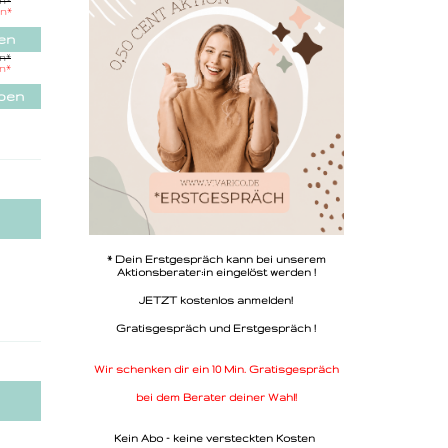
in
*
sive
in
*
ode
en
in
*
in
*
iben
* Dein Erstgespräch kann bei unserem
Aktionsberater:in eingelöst werden !
JETZT kostenlos anmelden!
Gratisgespräch und Erstgespräch !
Wir schenken dir ein 10 Min. Gratisgespräch
bei dem Berater deiner Wahl!
Kein Abo - keine versteckten Kosten