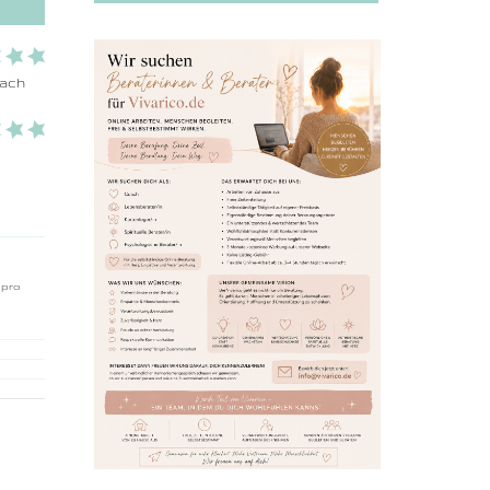
ach 
 pro