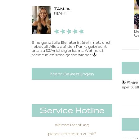
TANJA
PIN: 111
Be
Ge
Eine ganz tolle Beraterin. Sehr nett und
liebevoll. Alles auf den Punkt gebracht
und zu 100%richtig erkannt. Wahnsicj.
Melde mich sehr gerne wieder 🌟
Mehr Bewertungen
🌟 Spiri
spiritue
Service Hotline
Welche Beratung
passt am besten zu mir?