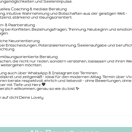
ungsmöglichkeiten und Seelenimpulse.
uelles Coaching & mediale Beratung
ng, intuitive Wahrnehmung und Botschaften aus der geistigen Welt –
tzend, stärkend und lösungsorientiert.
en- & Paarberatung
ng bei Konflikten, Beziehungsfragen, Trennung, Neubeginn und emotio
gen.
iche Neuorientierung
 bei Entscheidungen, Potenzialerkennung, Seelenaufgabe und beruflic
ichtung.
mlösungs­orientierte Beratung
chen, die nicht nur reden, sondern verstehen, loslassen und ihren We
 weitergehen möchten.
ung auch über WhatsApp & Instagram bei Terminen.
, diskret und zeitgemäß – ideal für den modernen Alltag. Termin über Vi
ren berate respektvoll, ehrlich und liebevoll – ohne Bewertungen, ohne
ber mit Tiefe und Herz 💖
herzlich willkommen, genau so wie du bist ✨
h auf dich! Deine Lovely