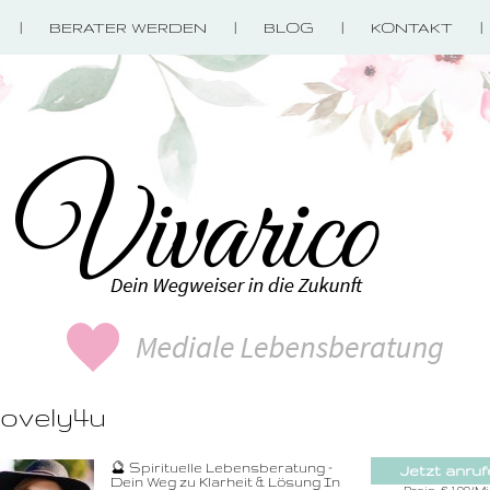
BERATER WERDEN
BLOG
KONTAKT
ovely4u
0900-3 000 468 
🔮 Spirituelle Lebensberatung –
Jetzt anruf
1,49 €/Min. inkl. 
Dein Weg zu Klarheit & Lösung In
Wählen Sie di