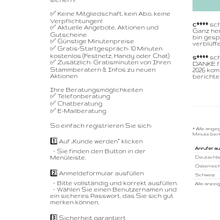
✅ Keine Mitgliedschaft, kein Abo, keine
Verpflichtungen!
c****
sch
✅ Aktuelle Angebote, Aktionen und
Ganz her
Gutscheine
bin gesp
✅ Günstige Minutenpreise
verblüff
✅ Gratis-Startgespräch: 10 Minuten
kostenlos (Festnetz, Handy oder Chat)
s****
sch
✅ Zusätzlich: Gratisminuten von Ihren
DANKE fü
Stammberatern & Infos zu neuen
2026 kom
Aktionen
berichte
Ihre Beratungsmöglichkeiten
✅ Telefonberatung
✅ Chatberatung
✅ E-Mailberatung
So einfach registrieren Sie sich:
* Alle ange
Minute bei 
1️⃣ Auf „Kunde werden“ klicken
Anrufer a
– Sie finden den Button in der
Menüleiste.
Deutschl
Österreic
2️⃣ Anmeldeformular ausfüllen
Schweiz
– Bitte vollständig und korrekt ausfüllen.
Alle anzei
– Wählen Sie einen Benutzernamen und
ein sicheres Passwort, das Sie sich gut
merken können.
3️⃣ Sicherheit garantiert