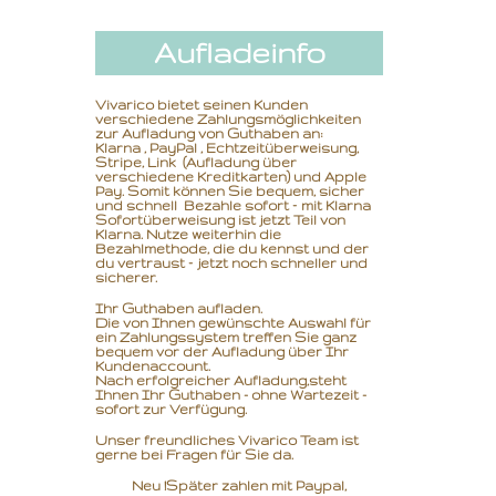
Aufladeinfo
Vivarico bietet seinen Kunden
verschiedene Zahlungsmöglichkeiten
zur Aufladung von Guthaben an:
Klarna , PayPal , Echtzeitüberweisung,
Stripe, Link (Aufladung über
verschiedene Kreditkarten) und Apple
Pay. Somit können Sie bequem, sicher
und schnell Bezahle sofort – mit Klarna
Sofortüberweisung ist jetzt Teil von
Klarna. Nutze weiterhin die
Bezahlmethode, die du kennst und der
du vertraust – jetzt noch schneller und
sicherer.
Ihr Guthaben aufladen.
Die von Ihnen gewünschte Auswahl für
ein Zahlungssystem treffen Sie ganz
bequem vor der Aufladung über Ihr
Kundenaccount.
Nach erfolgreicher Aufladung,
steht
Ihnen Ihr Guthaben - ohne Wartezeit -
sofort zur Verfügung.
Unser freundliches Vivarico Team ist
gerne bei Fragen für Sie da.
Neu !Später zahlen mit Paypal,