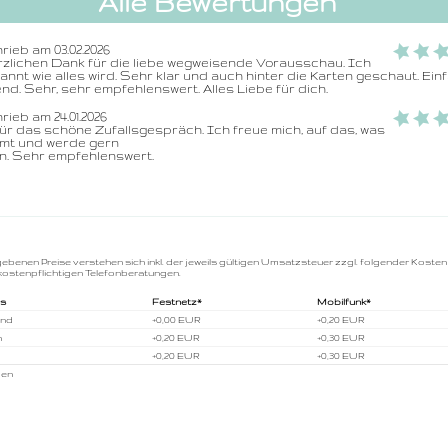
Alle Bewertungen
rieb am 03.02.2026
zlichen Dank für die liebe wegweisende Vorausschau. Ich 
annt wie alles wird. Sehr klar und auch hinter die Karten geschaut. Einf
end. Sehr, sehr empfehlenswert. Alles Liebe für dich.
rieb am 24.01.2026
r das schöne Zufallsgespräch. Ich freue mich, auf das, was 
mt und werde gern

n. Sehr empfehlenswert.
gebenen Preise verstehen sich inkl. der jeweils gültigen Umsatzsteuer zzgl. folgender Kosten
kostenpflichtigen Telefonberatungen.
us
Festnetz*
Mobilfunk*
and
+0,00 EUR
+0,20 EUR
h
+0,20 EUR
+0,30 EUR
+0,20 EUR
+0,30 EUR
gen