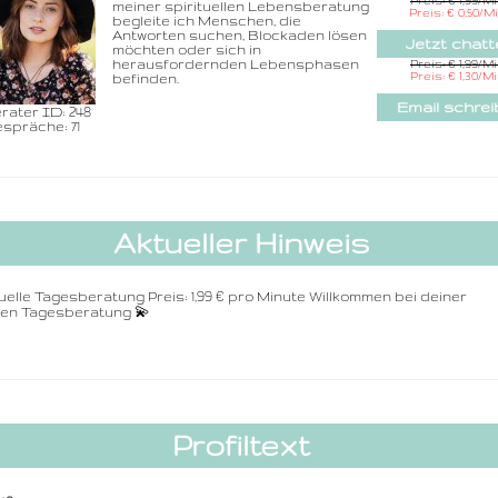
Preis: € 1,99/M
meiner spirituellen Lebensberatung
Rufnummer inklu
Preis: € 0,50/M
begleite ich Menschen, die
dem Beraterc
Antworten suchen, Blockaden lösen
Jetzt chatt
möchten oder sich in
Zurück
herausfordernden Lebensphasen
Preis: € 1,99/M
Preis: € 1,30/M
befinden.
Email schre
rater ID: 248
spräche: 71
Aktueller Hinweis
tuelle Tagesberatung Preis: 1,99 € pro Minute Willkommen bei deiner
llen Tagesberatung 💫
Profiltext