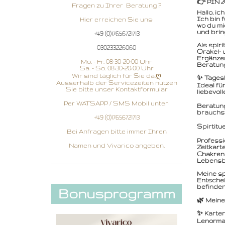
👉 PIN 2
Fragen zu Ihrer Beratung ?
Hallo, i
Ich bin 
Hier erreichen Sie uns:
wo du mi
und brin
+49 (0)17656721713
Als spir
030233226060
Orakel- 
Ergänzen
Mo. - Fr. 08:30-20:00 Uhr
Beratung
Sa. - So. 08:30-20:00 Uhr
Wir sind täglich für Sie da.ღ
✨ Tagesb
Ausserhalb der Servicezeiten nutzen
Ideal fü
Sie bitte unser Kontaktformular
liebevol
Per WATSAPP / SMS Mobil unter:
Beratung 
brauchst
+49 (0)17656721713
Spirtitu
Bei Anfragen bitte immer Ihren
Professi
Namen und Vivarico angeben.
Zeitkart
Chakrenr
Lebensbe
Meine sp
Entschei
befinden
Bonusprogramm
🌿 Meine
✨ Karten
Lenorman