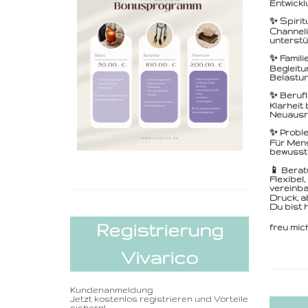
Entwickl
✨ Spirit
Channeli
unterstü
✨ Famili
Begleitu
Belastun
✨ Berufl
Klarheit
Neuausr
✨ Proble
Für Mens
bewusst
📱 Berat
Flexibel
vereinba
Druck, a
Du bist 
Registrierung
freu mic
Vivarico
Kundenanmeldung
Jetzt kostenlos registrieren und Vorteile
sichern!