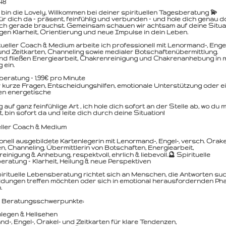
48
ch bin die Lovely, Willkommen bei deiner spirituellen Tagesberatung 💫
für dich da – präsent, feinfühlig und verbunden – und hole dich genau do
ch gerade brauchst. Gemeinsam schauen wir achtsam auf deine Situa
gen Klarheit, Orientierung und neue Impulse in dein Leben.
itueller Coach & Medium arbeite ich professionell mit Lenormand-, Engel
und Zeitkarten, Channeling sowie medialer Botschaftenübermittlung.
d fließen Energiearbeit, Chakrenreinigung und Chakrenanhebung in 
 ein.
eratung – 1,99€ pro Minute
r kurze Fragen, Entscheidungshilfen, emotionale Unterstützung oder e
len energetische
auf ganz feinfühlige Art , ich hole dich sofort an der Stelle ab, wo du 
, bin sofort da und leite dich durch deine Situation!
eller Coach & Medium
onell ausgebildete Kartenlegerin mit Lenormand-, Engel-, versch. Orake
en, Channeling, Übermittlerin von Botschaften, Energiearbeit,
einigung & Anhebung, respektvoll, ehrlich & liebevoll.🔮 Spirituelle
ratung – Klarheit, Heilung & neue Perspektiven
irituelle Lebensberatung richtet sich an Menschen, die Antworten su
dungen treffen möchten oder sich in emotional herausfordernden Ph
.
 Beratungs­schwerpunkte:
legen & Hellsehen
d-, Engel-, Orakel- und Zeitkarten für klare Tendenzen,