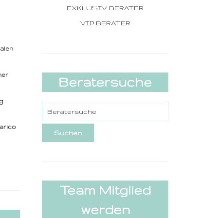
EXKLUSIV BERATER
VIP BERATER
nalen
her
Beratersuche
g
varico
Team Mitglied
werden