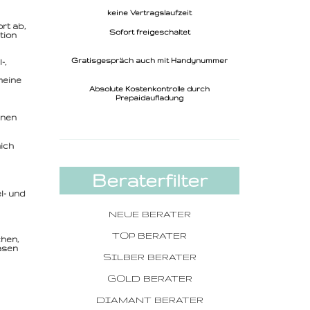
keine Vertragslaufzeit
rt ab,
Sofort freigeschaltet
tion
Gratisgespräch auch mit Handynummer
-,
meine
Absolute Kostenkontrolle durch
Prepaidaufladung
inen
mich
Beraterfilter
l- und
NEUE BERATER
TOP BERATER
chen,
asen
SILBER BERATER
GOLD BERATER
DIAMANT BERATER