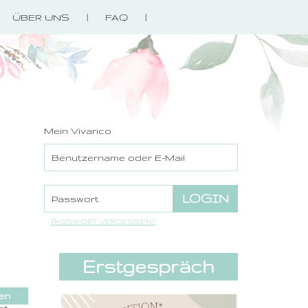
ÜBER UNS
FAQ
Mein Vivarico
PASSWORT VERGESSEN?
Erstgespräch
- 248
en
MwSt.
ese