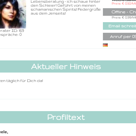
Preis: € 1,99/M
Lebensberatung - ich schaue hinter
Rufnummer inklu
Preis: € 0,50/M
den Schleier! Geführt von meinen
dem Beraterc
schamanischen Spirits! Federgrüße
Offline - Ch
aus dem Jenseits!
Zurück
Preis: € 0,99/M
Email schre
rater ID: 169
spräche: 0
Anruf per 0
Aktueller Hinweis
en täglich für Dich da!
Profiltext
ele,