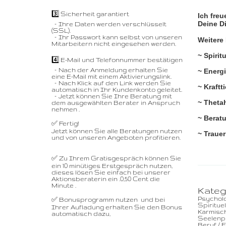
3️⃣ Sicherheit garantiert
Ich freu
Deine D
– Ihre Daten werden verschlüsselt
(SSL).
– Ihr Passwort kann selbst von unseren
Weitere
Mitarbeitern nicht eingesehen werden.
~ Spirit
4️⃣ E-Mail und Telefonnummer bestätigen
– Nach der Anmeldung erhalten Sie
~ Energ
eine E-Mail mit einem Aktivierungslink.
– Nach Klick auf den Link werden Sie
~ Kraftt
automatisch in Ihr Kundenkonto geleitet.
– Jetzt können Sie Ihre Beratung mit
~ Theta
dem ausgewählten Berater in Anspruch
nehmen .
~ Berat
✅ Fertig!
Jetzt können Sie alle Beratungen nutzen
~ Traue
und von unseren Angeboten profitieren.
✅ Zu Ihrem Gratisgespräch können Sie
ein 10 minütiges Erstgespräch nutzen,
dieses lösen Sie einfach bei unserer
Aktionsberaterin ein .0,50 Cent die
Minute .
Kateg
Psychol
✅ Bonusprogramm nutzen und bei
Spiritue
Ihrer Aufladung erhalten Sie den Bonus
Karmisc
automatisch dazu,
Seelenpa
Beruf / 