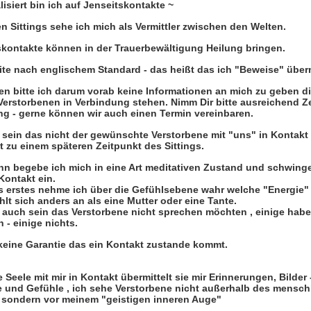
lisiert bin ich auf Jenseitskontakte ~
n Sittings sehe ich mich als Vermittler zwischen den Welten.
skontakte können in der Trauerbewältigung Heilung bringen.
ite nach englischem Standard - das heißt das ich "Beweise" überm
n bitte ich darum vorab keine Informationen an mich zu geben di
Verstorbenen in Verbindung stehen. Nimm Dir bitte ausreichend Ze
ing - gerne können wir auch einen Termin vereinbaren.
sein das nicht der gewünschte Verstorbene mit "uns" in Kontakt t
t zu einem späteren Zeitpunkt des Sittings.
nn begebe ich mich in eine Art meditativen Zustand und schwing
Kontakt ein.
ls erstes nehme ich über die Gefühlsebene wahr welche "Energie" 
hlt sich anders an als eine Mutter oder eine Tante.
 auch sein das Verstorbene nicht sprechen möchten , einige habe
 - einige nichts.
 keine Garantie das ein Kontakt zustande kommt.
ne Seele mit mir in Kontakt übermittelt sie mir Erinnerungen, Bilder 
 und Gefühle , ich sehe Verstorbene nicht außerhalb des mensch
 sondern vor meinem "geistigen inneren Auge"