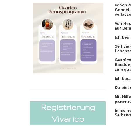
schön d
Wandel.
verlasse
Von Herz
auf Dei
Ich beg
Seit vi
Lebenss
Gestütz
Beratun
zum qua
Ich bera
Du bist
Mit Hilf
passend
Registrierung
In meine
Selbstv
Vivarico