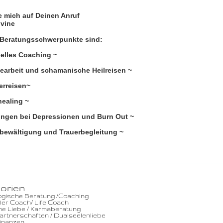
e mich auf Deinen Anruf
ivine
 Beratungsschwerpunkte sind:
uelles Coaching ~
iearbeit und schamanische Heilreisen ~
ierreisen~
healing ~
ungen bei Depressionen und Burn Out ~
rbewältigung und Trauerbegleitung ~
orien
ogische Beratung /Coaching
ller Coach/ Life Coach
he Liebe / Karmaberatung
rtnerschaften / Dualseelenliebe
Finanzen