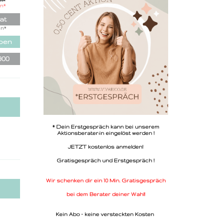
in
*
sive
in
*
ode
at
in
*
iben
900
* Dein Erstgespräch kann bei unserem
Aktionsberater:in eingelöst werden !
JETZT kostenlos anmelden!
Gratisgespräch und Erstgespräch !
Wir schenken dir ein 10 Min. Gratisgespräch
bei dem Berater deiner Wahl!
Kein Abo - keine versteckten Kosten