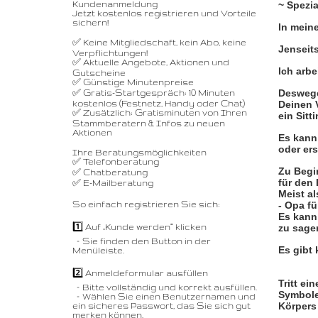
Kundenanmeldung
~ Spezia
Jetzt kostenlos registrieren und Vorteile
sichern!
In meine
✅ Keine Mitgliedschaft, kein Abo, keine
Jenseit
Verpflichtungen!
✅ Aktuelle Angebote, Aktionen und
Ich arbe
Gutscheine
✅ Günstige Minutenpreise
Deswege
✅ Gratis-Startgespräch: 10 Minuten
kostenlos (Festnetz, Handy oder Chat)
Deinen 
✅ Zusätzlich: Gratisminuten von Ihren
ein Sitt
Stammberatern & Infos zu neuen
Aktionen
Es kann 
oder ers
Ihre Beratungsmöglichkeiten
✅ Telefonberatung
Zu Begi
✅ Chatberatung
für den 
✅ E-Mailberatung
Meist a
So einfach registrieren Sie sich:
- Opa fü
Es kann
1️⃣ Auf „Kunde werden“ klicken
zu sagen
– Sie finden den Button in der
Es gibt
Menüleiste.
2️⃣ Anmeldeformular ausfüllen
Tritt ei
– Bitte vollständig und korrekt ausfüllen.
Symbole
– Wählen Sie einen Benutzernamen und
Körpers
ein sicheres Passwort, das Sie sich gut
merken können.