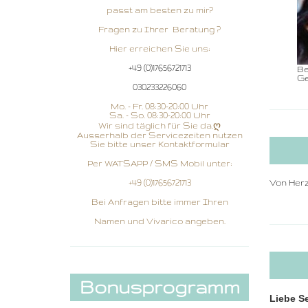
passt am besten zu mir?
Fragen zu Ihrer Beratung ?
Hier erreichen Sie uns:
+49 (0)17656721713
Be
Ge
030233226060
Mo. - Fr. 08:30-20:00 Uhr
Sa. - So. 08:30-20:00 Uhr
Wir sind täglich für Sie da.ღ
Ausserhalb der Servicezeiten nutzen
Sie bitte unser Kontaktformular
Per WATSAPP / SMS Mobil unter:
+49 (0)17656721713
Von Herz
Bei Anfragen bitte immer Ihren
Namen und Vivarico angeben.
Bonusprogramm
Liebe Se