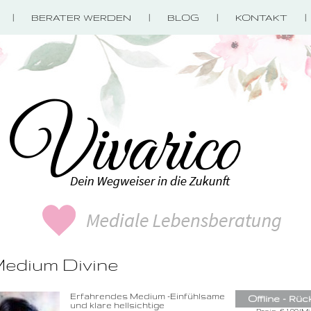
BERATER WERDEN
BLOG
KONTAKT
edium Divine
0900-3 000 468 -
Erfahrendes Medium -Einfühlsame
Offline - Rüc
1,49 €/Min. inkl. 
und klare hellsichtige
Wählen Sie di