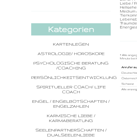
Liebe / 
Hellsehe
Medium /
Tierkom
Lebensb
Traumde
Kategorien
Energiea
KARTENLEGEN
ASTROLOGIE/ HOROSKOPE
* Alle ange
Minute bei 
PSYCHOLOGISCHE BERATUNG
/COACHING
Anrufer a
Deutschl
PERSÖNLICHKEITSENTWICKLUNG
Österreic
Schweiz
SPIRITUELLER COACH/ LIFE
Alle anzei
COACH
ENGEL / ENGELBOTSCHAFTEN /
ENGELZAHLEN
KARMISCHE LIEBE /
KARMABERATUNG
SEELENPARTNERSCHAFTEN /
DUALSEELENLIEBE