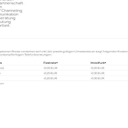
Partnerschaft
n
 Channeling
munikation
eratung
utung
rbeit
gebenen Preise verstehen sich inkl. der jeweils gültigen Umsatzsteuer zzgl. folgender Kosten
kostenpflichtigen Telefonberatungen.
us
Festnetz*
Mobilfunk*
and
+0,00 EUR
+0,20 EUR
h
+0,20 EUR
+0,30 EUR
+0,20 EUR
+0,30 EUR
gen