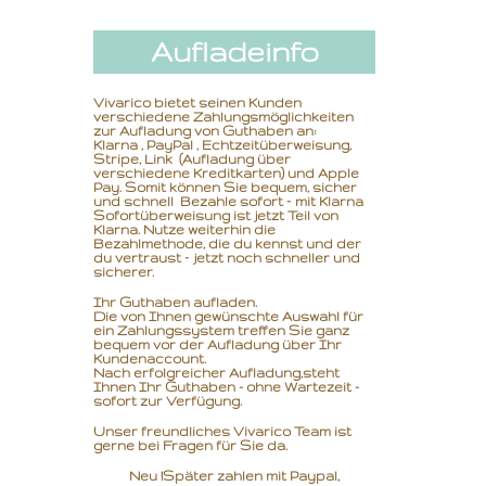
Aufladeinfo
Vivarico bietet seinen Kunden
verschiedene Zahlungsmöglichkeiten
zur Aufladung von Guthaben an:
Klarna , PayPal , Echtzeitüberweisung,
Stripe, Link (Aufladung über
verschiedene Kreditkarten) und Apple
Pay. Somit können Sie bequem, sicher
und schnell Bezahle sofort – mit Klarna
Sofortüberweisung ist jetzt Teil von
Klarna. Nutze weiterhin die
Bezahlmethode, die du kennst und der
du vertraust – jetzt noch schneller und
sicherer.
Ihr Guthaben aufladen.
Die von Ihnen gewünschte Auswahl für
ein Zahlungssystem treffen Sie ganz
bequem vor der Aufladung über Ihr
Kundenaccount.
Nach erfolgreicher Aufladung,
steht
Ihnen Ihr Guthaben - ohne Wartezeit -
sofort zur Verfügung.
Unser freundliches Vivarico Team ist
gerne bei Fragen für Sie da.
Neu !Später zahlen mit Paypal,