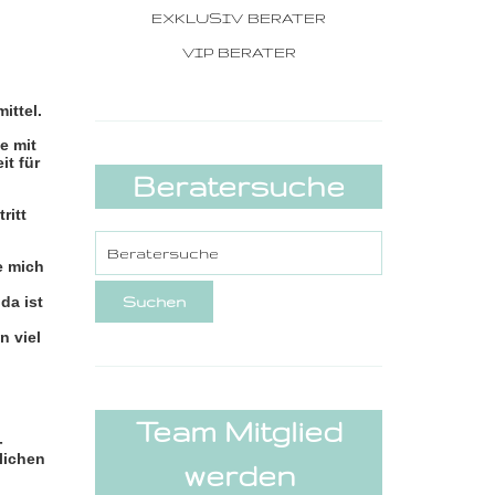
EXKLUSIV BERATER
VIP BERATER
ittel.
e mit
it für
Beratersuche
ritt
e mich
da ist
n viel
Team Mitglied
-
lichen
werden