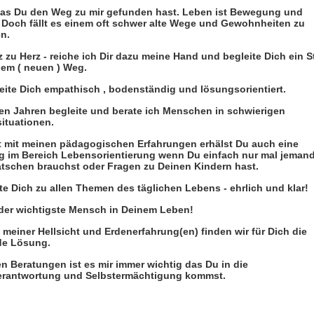
as Du den Weg zu mir gefunden hast. Leben ist Bewegung und
 Doch fällt es einem oft schwer alte Wege und Gewohnheiten zu
n.
 zu Herz - reiche ich Dir dazu meine Hand und begleite Dich ein 
nem ( neuen ) Weg.
leite Dich empathisch , bodenständig und lösungsorientiert.
elen Jahren begleite und berate ich Menschen in schwierigen
ituationen.
t mit meinen pädagogischen Erfahrungen erhälst Du auch eine
g im Bereich Lebensorientierung wenn Du einfach nur mal jeman
tschen brauchst oder Fragen zu Deinen Kindern hast.
te Dich zu allen Themen des täglichen Lebens - ehrlich und klar!
 der wichtigste Mensch in Deinem Leben!
e meiner Hellsicht und Erdenerfahrung(en) finden wir für Dich die
e Lösung.
n Beratungen ist es mir immer wichtig das Du in die
erantwortung und Selbstermächtigung kommst.