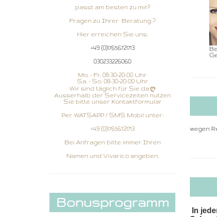
passt am besten zu mir?
Fragen zu Ihrer Beratung ?
Hier erreichen Sie uns:
+49 (0)17656721713
Be
Ge
030233226060
Mo. - Fr. 08:30-20:00 Uhr
Sa. - So. 08:30-20:00 Uhr
Wir sind täglich für Sie da.ღ
Ausserhalb der Servicezeiten nutzen
Sie bitte unser Kontaktformular
Per WATSAPP / SMS Mobil unter:
+49 (0)17656721713
wegen Re
Bei Anfragen bitte immer Ihren
Namen und Vivarico angeben.
Bonusprogramm
In jede