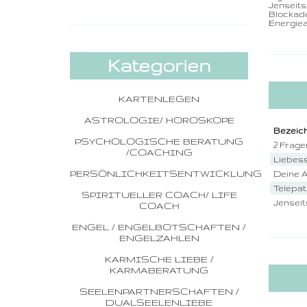
Jenseits
Blockad
Energiea
Kategorien
KARTENLEGEN
ASTROLOGIE/ HOROSKOPE
Bezeic
PSYCHOLOGISCHE BERATUNG
2 Frage
/COACHING
Liebes
PERSÖNLICHKEITSENTWICKLUNG
Deine 
Telepat
SPIRITUELLER COACH/ LIFE
Jenseit
COACH
ENGEL / ENGELBOTSCHAFTEN /
ENGELZAHLEN
KARMISCHE LIEBE /
KARMABERATUNG
SEELENPARTNERSCHAFTEN /
DUALSEELENLIEBE