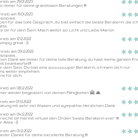
rieb am 29.01.2023
e immer für deine grandiosen Beratungen !!!!
rieb am 19.01.2023
siopaia,

eben für das tolle Gespräch, du bist einfach die beste Beraterin, die ich
tte.

e dir für dein Sein. Mach weiter so. Licht und Liebe Marion
ieb am 12.12.2022
imply great :-))
rieb am 09.12.2022
siopaia,

ieben Dank wie immer für deine tolle Beratung, du hast meine ganzen Fra
it beantwortet!!!

r dein Sein. Du bist eine suuuuuuuper Beraterin, ich kann dich nur 
s weiter empfehlen.

ne für dich.

rieb am 08.12.2022
mer wieder begeistert von deinen Fähigkeiten 🤗  🙏 
ieb am 07.12.2022
tung mit sehr viel Wissen und sympathie..Herzlichen Dank
rieb am 04.12.2022
eiche dir hiermit virtuell den Orden "beste Beraterin ever" !!!!  
 Alles :-))
ieb am 01.12.2022
eder Danke für deine excellente Beratung !!!!