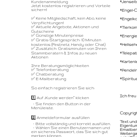
Kundenanmeldung
*Jenseit
Jetzt kostenlos registrieren und Vorteile
sichern!
*Engel-C
✅ Keine Mitgliedschaft, kein Abo, keine
*Engelko
Verpflichtungen!
✅ Aktuelle Angebote, Aktionen und
*Tierkom
Gutscheine
✅ Günstige Minutenpreise
*Energie
✅ Gratis-Startgespräch: 10 Minuten
kostenlos (Festnetz, Handy oder Chat)
*Hellseh
✅ Zusätzlich: Gratisminuten von Ihren
Stammberatern & Infos zu neuen
*Telepat
Aktionen
*Kartenl
Ihre Beratungsmöglichkeiten
✅ Telefonberatung
*Pendel
✅ Chatberatung
✅ E-Mailberatung
*Spiritua
So einfach registrieren Sie sich:
Ich freu
1️⃣ Auf „Kunde werden“ klicken
– Sie finden den Button in der
Menüleiste.
Copyrig
2️⃣ Anmeldeformular ausfüllen
Text und
– Bitte vollständig und korrekt ausfüllen.
Eigentum
– Wählen Sie einen Benutzernamen und
Emailber
ein sicheres Passwort, das Sie sich gut
Weiterga
merken können.