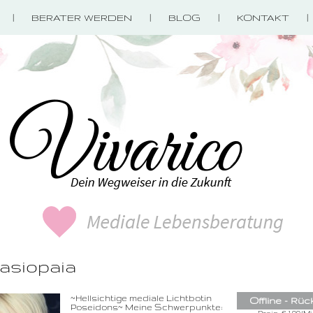
BERATER WERDEN
BLOG
KONTAKT
asiopaia
0900-3 000 468 -
~Hellsichtige mediale Lichtbotin
Offline - Rüc
1,49 €/Min. inkl. 
Poseidons~ Meine Schwerpunkte:
Wählen Sie di