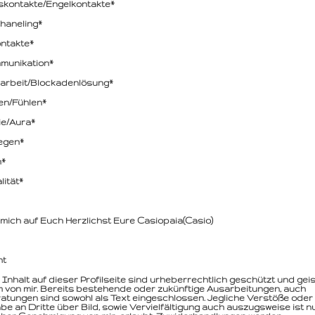
skontakte/Engelkontakte*
haneling*
ntakte*
munikation*
arbeit/Blockadenlösung*
en/Fühlen*
ie/Aura*
egen*
n*
lität*
 mich auf Euch Herzlichst Eure Casiopaia(Casio)
ht
 Inhalt auf dieser Profilseite sind urheberrechtlich geschützt und gei
 von mir. Bereits bestehende oder zukünftige Ausarbeitungen, auch
atungen sind sowohl als Text eingeschlossen. Jegliche Verstöße oder
be an Dritte über Bild, sowie Vervielfältigung auch auszugsweise ist nu