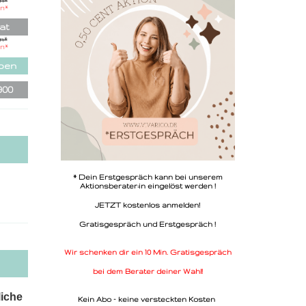
in
*
sive
in
*
ode
at
in
*
in
*
iben
900
* Dein Erstgespräch kann bei unserem
Aktionsberater:in eingelöst werden !
JETZT kostenlos anmelden!
Gratisgespräch und Erstgespräch !
Wir schenken dir ein 10 Min. Gratisgespräch
bei dem Berater deiner Wahl!
liche
Kein Abo - keine versteckten Kosten