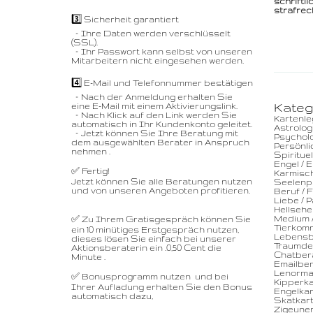
schriftl
strafrec
3️⃣ Sicherheit garantiert
– Ihre Daten werden verschlüsselt
(SSL).
– Ihr Passwort kann selbst von unseren
Mitarbeitern nicht eingesehen werden.
4️⃣ E-Mail und Telefonnummer bestätigen
– Nach der Anmeldung erhalten Sie
Kateg
eine E-Mail mit einem Aktivierungslink.
– Nach Klick auf den Link werden Sie
Kartenl
automatisch in Ihr Kundenkonto geleitet.
Astrolog
– Jetzt können Sie Ihre Beratung mit
Psychol
dem ausgewählten Berater in Anspruch
Persönli
nehmen .
Spiritue
Engel / 
✅ Fertig!
Karmisc
Jetzt können Sie alle Beratungen nutzen
Seelenpa
und von unseren Angeboten profitieren.
Beruf / 
Liebe / 
Hellsehe
Medium /
✅ Zu Ihrem Gratisgespräch können Sie
Tierkom
ein 10 minütiges Erstgespräch nutzen,
Lebensb
dieses lösen Sie einfach bei unserer
Traumde
Aktionsberaterin ein .0,50 Cent die
Chatber
Minute .
Emailber
Lenorma
✅ Bonusprogramm nutzen und bei
Kipperk
Ihrer Aufladung erhalten Sie den Bonus
Engelka
automatisch dazu,
Skatkar
Zigeune