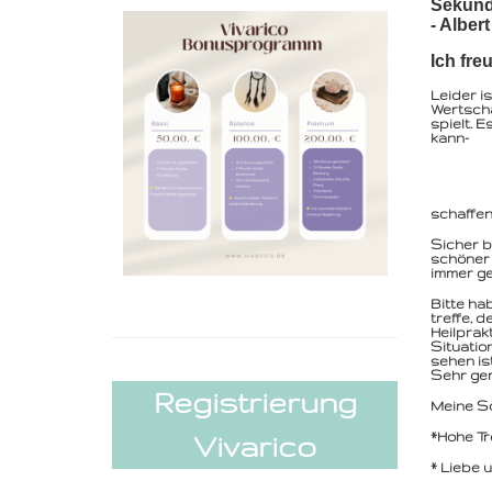
Sekund
- Alber
Ich fre
Leider i
Wertschä
spielt. E
kann-
~D
Die HOF
schaffen
Sicher b
schöner 
immer ge
Bitte ha
treffe, 
Heilprak
Situatio
sehen is
Sehr ger
Registrierung
Meine Sc
*Hohe Tr
Vivarico
* Liebe 