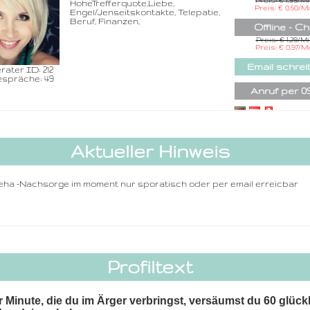
Preis: € 1,99/M
HoheTrefferquote,Liebe,
Rufnummer inklu
Preis: € 0,50/M
Engel/Jenseitskontakte, Telepatie,
dem Beraterc
Beruf, Finanzen,
Offline - Ch
Zurück
Preis: € 1,29/M
Preis: € 0,97/M
Email schre
rater ID: 212
spräche: 49
Anruf per 0
Aktueller Hinweis
ha -Nachsorge im moment nur sporatisch oder per email erreicbar
Profiltext
r Minute, die du im Ärger verbringst, versäumst du 60 glück