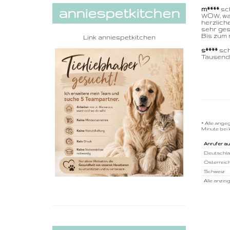
anniespetkitchen
m****
sch
WOW, was
herzlich
sehr ges
Bis zum 
Link
anniespetkitchen
s****
schr
Tausend 
* Alle ange
Minute bei 
Anrufer a
Deutschl
Österreic
Schweiz
Alle anzei