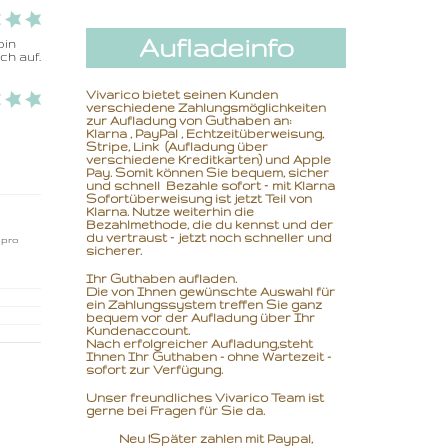
Aufladeinfo
in 
h auf.

Vivarico bietet seinen Kunden
verschiedene Zahlungsmöglichkeiten
zur Aufladung von Guthaben an:
Klarna , PayPal , Echtzeitüberweisung,
Stripe, Link (Aufladung über
verschiedene Kreditkarten) und Apple
Pay. Somit können Sie bequem, sicher
und schnell Bezahle sofort – mit Klarna
Sofortüberweisung ist jetzt Teil von
Klarna. Nutze weiterhin die
Bezahlmethode, die du kennst und der
du vertraust – jetzt noch schneller und
 pro
sicherer.
Ihr Guthaben aufladen.
Die von Ihnen gewünschte Auswahl für
ein Zahlungssystem treffen Sie ganz
bequem vor der Aufladung über Ihr
Kundenaccount.
Nach erfolgreicher Aufladung,
steht
Ihnen Ihr Guthaben - ohne Wartezeit -
sofort zur Verfügung.
Unser freundliches Vivarico Team ist
gerne bei Fragen für Sie da.
Neu !Später zahlen mit Paypal,