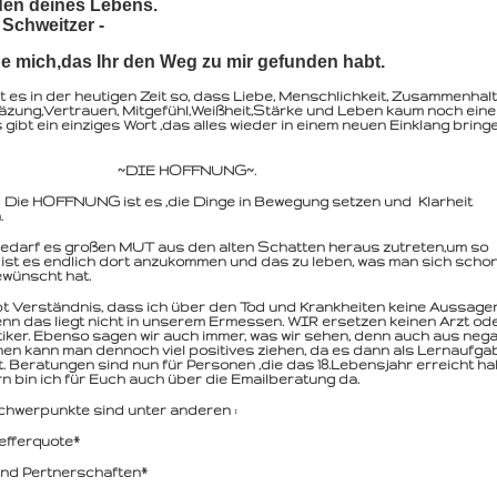
en deines Lebens.
t Schweitzer -
ue mich,das Ihr den Weg zu mir gefunden habt.
st es in der heutigen Zeit so, dass Liebe, Menschlichkeit, Zusammenhalt
zung,Vertrauen, Mitgefühl,Weißheit,Stärke und Leben kaum noch eine 
s gibt ein einziges Wort ,das alles wieder in einem neuen Einklang bring
IE HOFFNUNG~.
FNUNG ist es ,die Dinge in Bewegung setzen und Klarheit
.
edarf es großen MUT aus den alten Schatten heraus zutreten,um so
ist es endlich dort anzukommen und das zu leben, was man sich scho
wünscht hat.
bt Verständnis, dass ich über den Tod und Krankheiten keine Aussage
denn das liegt nicht in unserem Ermessen. WIR ersetzen keinen Arzt od
tiker. Ebenso sagen wir auch immer, was wir sehen, denn auch aus nega
nen kann man dennoch viel positives ziehen, da es dann als Lernaufga
t. Beratungen sind nun für Personen ,die das 18.Lebensjahr erreicht ha
n bin ich für Euch auch über die Emailberatung da.
hwerpunkte sind unter anderen :
efferquote*
und Pertnerschaften*