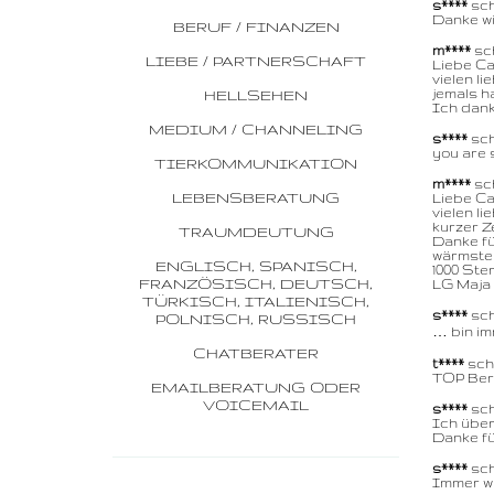
s****
sch
Danke wi
BERUF / FINANZEN
m****
sch
LIEBE / PARTNERSCHAFT
Liebe Ca
vielen li
HELLSEHEN
jemals ha
Ich dank
MEDIUM / CHANNELING
s****
schr
you are s
TIERKOMMUNIKATION
m****
sch
LEBENSBERATUNG
Liebe Ca
vielen l
kurzer Ze
TRAUMDEUTUNG
Danke fü
wärmsten
ENGLISCH, SPANISCH,
1000 Ster
FRANZÖSISCH, DEUTSCH,
TÜRKISCH, ITALIENISCH,
s****
sch
POLNISCH, RUSSISCH
… bin im
CHATBERATER
t****
schr
TOP Bera
EMAILBERATUNG ODER
VOICEMAIL
s****
sch
Ich überr
Danke für
s****
schr
Immer wi