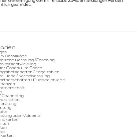
icher Genehmigung von mir erlaubt. Zuwiderhandlungen werden
htlich geahndet.
orien
egen
ie/ Horoskope
ogische Beratung /Coaching
chkeitsentwicklung
ller Coach/ Life Coach
Engelbotschaften / Engelzahlen
he Liebe / Karmaberatung
rtnerschaften / Dualseelenliebe
Finanzen
Partnerschaft
n
 Channeling
munikation
eratung
utung
ater
atung oder Voicemail
ndkarten
arten
rten
ten
rkarten