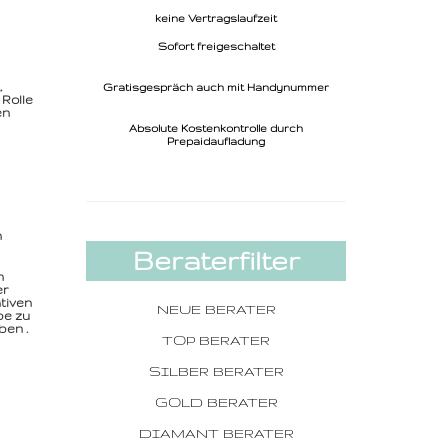
keine Vertragslaufzeit
Sofort freigeschaltet
,
Gratisgespräch auch mit Handynummer
Rolle
en
Absolute Kostenkontrolle durch
Prepaidaufladung
n
Beraterfilter
n
er
tiven
NEUE BERATER
be zu
ben .
TOP BERATER
SILBER BERATER
GOLD BERATER
DIAMANT BERATER