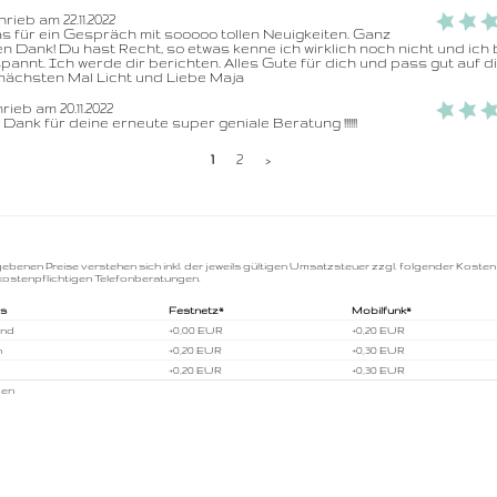
rieb am 22.11.2022
 für ein Gespräch mit sooooo tollen Neuigkeiten. Ganz 
en Dank! Du hast Recht, so etwas kenne ich wirklich noch nicht und ich b
pannt. Ich werde dir berichten. Alles Gute für dich und pass gut auf dic
nächsten Mal Licht und Liebe Maja
ieb am 20.11.2022
Dank für deine erneute super geniale Beratung !!!!!!
1
2
>
gebenen Preise verstehen sich inkl. der jeweils gültigen Umsatzsteuer zzgl. folgender Kosten
kostenpflichtigen Telefonberatungen.
us
Festnetz*
Mobilfunk*
and
+0,00 EUR
+0,20 EUR
h
+0,20 EUR
+0,30 EUR
+0,20 EUR
+0,30 EUR
gen