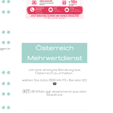
 
Österreich
gen in 
Mehrwertdienst
Um eine anonyme Beratung aus
Österreich zu erhalten ,
wählen Sie bitte 0900 474 773 + Berater-ID
☎ ️
🇦🇹 1,80
€/Min ggf. abweichend aus dem
Mobilfunk