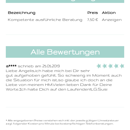
Bezeichnung
Preis
Aktion
Kompetente ausführliche Beratung
7,50 €
Anzeigen
Alle Bewertungen
a****
schrieb am 25.05.2019
Liebe Angelis,ich habe mich bei Dir sehr 
gut aufgehoben gefühlt. So schwierig im Moment auch 
die Situation für mich ist,so glaube ich doch an die 
Liebe von meinem HM.Vielen lieben Dank für Deine 
Worte.Ich halte Dich auf den Laufenden!LG.Susi
* Alle angegebenen Preise verstehen sich inkl. der jeweils gültigen Umsatzsteuer
zzgl. folgender Kosten pro Minute bei kostenpflichtigen Telefonberatungen.