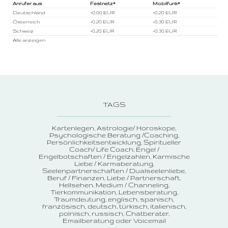
Anrufer aus
Festnetz*
Mobilfunk*
Deutschland
+0,00 EUR
+0,20 EUR
Österreich
+0,20 EUR
+0,30 EUR
Schweiz
+0,20 EUR
+0,30 EUR
Alle anzeigen
TAGS
Kartenlegen
Astrologie/ Horoskope
Psychologische Beratung /Coaching
Persönlichkeitsentwicklung
Spiritueller
Coach/ Life Coach
Engel /
Engelbotschaften / Engelzahlen
Karmische
Liebe / Karmaberatung
Seelenpartnerschaften / Dualseelenliebe
Beruf / Finanzen
Liebe / Partnerschaft
Hellsehen
Medium / Channeling
Tierkommunikation
Lebensberatung
Traumdeutung
englisch, spanisch,
französisch, deutsch, türkisch, italienisch,
polnisch, russisch
Chatberater
Emailberatung oder Voicemail