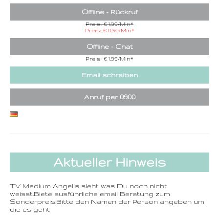
Offline - Rückruf
Preis: € 1,99/Min
*
Preis: € 0,50/Min
*
Offline - Chat
Preis: € 1,99/Min
*
Email schreiben
Anruf per 0900
Aktueller Hinweis
TV Medium Angelis sieht was Du noch nicht
weisst.Biete ausführliche email Beratung zum
Sonderpreis.Bitte den Namen der Person angeben um
die es geht