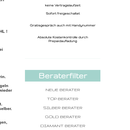
keine Vertragslaufzeit
Sofort freigeschaltet
Gratisgespräch auch mit Handynummer
HL !
Absolute Kostenkontrolle durch
Prepaidaufladung
ei
Beraterfilter
in.
ngeln
NEUE BERATER
wieder
TOP BERATER
t.
SILBER BERATER
elber.
GOLD BERATER
gen,
DIAMANT BERATER