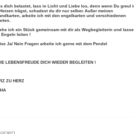
s dich belastet, lass in Licht und Liebe los, denn wenn Du greul 
erzen trägst, schadest du dir nur selber. Außer meinen
ndkarten, arbeite ich mit den engelkarten und verschiedenen
rten.
ehe ich ein Stück gemeinsam mit dir als Wegbegleiterin und lass
Engeln leiten !
ise Ja/ Nein Fragen arbeite ich gerne mit dem Pendel
IE LEBENSFREUDE DICH WIEDER BEGLEITEN !
RZ ZU HERZ
THA
orien