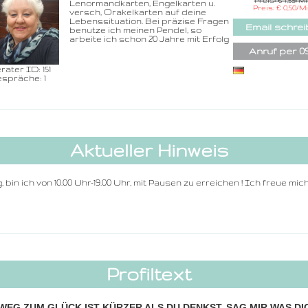
Preis: € 1,59/M
Lenormandkarten, Engelkarten u.
Rufnummer inklu
Preis: € 0,50/M
versch, Orakelkarten auf deine
dem Beraterc
Lebenssituation. Bei präzise Fragen
Email schre
benutze ich meinen Pendel, so
Zurück
arbeite ich schon 20 Jahre mit Erfolg
Anruf per 0
rater ID: 151
spräche: 1
Aktueller Hinweis
bin ich von 10.00 Uhr-19.00 Uhr, mit Pausen zu erreichen ! Ich freue mic
Profiltext
 WEG ZUM GLÜCK IST KÜRZER ALS DU DENKST, SAG MIR WAS DI