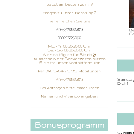
passt am besten zu mir?
Fragen zu Ihrer Beratung ?
Hier erreichen Sie uns:
+49 (0)17656721713
Be
Ge
030233226060
Mo. - Fr. 08:30-20:00 Uhr
Sa. - So. 08:30-20:00 Uhr
Wir sind täglich für Sie da.ღ
Ausserhalb der Servicezeiten nutzen
Sie bitte unser Kontaktformular
Per WATSAPP / SMS Mobil unter:
+49 (0)17656721713
Samstag, 
Dich !
Bei Anfragen bitte immer Ihren
Namen und Vivarico angeben.
Bonusprogramm
>> DER