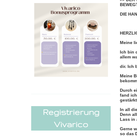
BEWEGT,
DIE HAN
HERZLI
Meine li
Ich bin 
allem wa
dir. Ich
Meine B
bekommme
Durch e
fand ic
gestärk
In all d
Registrierung
Denn all
Lass in 
Vivarico
Gerne w
so das 