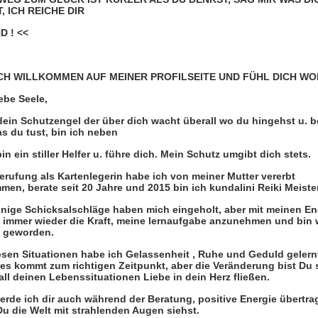
 ICH REICHE DIR
D ! <<
CH WILLKOMMEN AUF MEINER PROFILSEITE UND FÜHL DICH WO
ebe Seele,
dein Schutzengel der über dich wacht überall wo du hingehst u. b
s du tust, bin ich neben
 bin ein stiller Helfer u. führe dich. Mein Schutz umgibt dich stets.
erufung als Kartenlegerin habe ich von meiner Mutter vererbt
n, berate seit 20 Jahre und 2015 bin ich kundalini Reiki Meister
inige Schicksalschläge haben mich eingeholt, aber mit meinen E
h immer wieder die Kraft, meine lernaufgabe anzunehmen und bin 
t geworden.
iesen Situationen habe ich Gelassenheit , Ruhe und Geduld gelern
es kommt zum richtigen Zeitpunkt, aber die Veränderung bist Du s
all deinen Lebenssituationen Liebe in dein Herz fließen.
erde ich dir auch während der Beratung, positive Energie übertra
Du die Welt mit strahlenden Augen siehst.