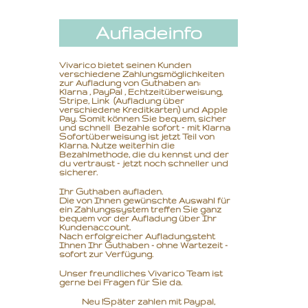
Aufladeinfo
Vivarico bietet seinen Kunden
verschiedene Zahlungsmöglichkeiten
zur Aufladung von Guthaben an:
Klarna , PayPal , Echtzeitüberweisung,
Stripe, Link (Aufladung über
verschiedene Kreditkarten) und Apple
Pay. Somit können Sie bequem, sicher
und schnell Bezahle sofort – mit Klarna
Sofortüberweisung ist jetzt Teil von
Klarna. Nutze weiterhin die
Bezahlmethode, die du kennst und der
du vertraust – jetzt noch schneller und
sicherer.
Ihr Guthaben aufladen.
Die von Ihnen gewünschte Auswahl für
ein Zahlungssystem treffen Sie ganz
bequem vor der Aufladung über Ihr
Kundenaccount.
Nach erfolgreicher Aufladung,
steht
Ihnen Ihr Guthaben - ohne Wartezeit -
sofort zur Verfügung.
Unser freundliches Vivarico Team ist
gerne bei Fragen für Sie da.
Neu !Später zahlen mit Paypal,