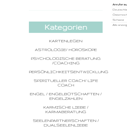
Anrufer a
Deutschl
Österreic
Schweiz
Kategorien
Alle anzei
KARTENLEGEN
ASTROLOGIE/ HOROSKOPE
PSYCHOLOGISCHE BERATUNG
/COACHING
PERSÖNLICHKEITSENTWICKLUNG
SPIRITUELLER COACH/ LIFE
COACH
ENGEL / ENGELBOTSCHAFTEN /
ENGELZAHLEN
KARMISCHE LIEBE /
KARMABERATUNG
SEELENPARTNERSCHAFTEN /
DUALSEELENLIEBE