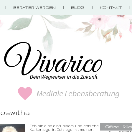
BERATER WERDEN
BLOG
KONTAKT
oswitha
0900-3 000 468 -
Ich bin eine einfühlsam. und ehrliche
Offline - Rüc
1,49 €/Min. inkl. 
Kartenlegerin. Ich lege mit meinen
Wählen Sie di