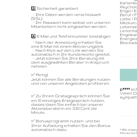
Kartenl
Psychol
3️⃣ Sicherheit garantiert
Engel / 
– Ihre Daten werden verschlüsselt
Beruf / 
(SSL).
Liebe / 
– Ihr Passwort kann selbst von unseren
Medium /
Mitarbeitern nicht eingesehen werden.
Lebensb
Lenorma
Engelka
4️⃣ E-Mail und Telefonnummer bestätigen
Energiea
– Nach der Anmeldung erhalten Sie
Blockad
eine E-Mail mit einem Aktivierungslink.
– Nach Klick auf den Link werden Sie
automatisch in Ihr Kundenkonto geleitet.
– Jetzt können Sie Ihre Beratung mit
dem ausgewählten Berater in Anspruch
nehmen .
✅ Fertig!
Jetzt können Sie alle Beratungen nutzen
und von unseren Angeboten profitieren.
p****
sch
Vielen D
✅ Zu Ihrem Gratisgespräch können Sie
sympathi
ein 10 minütiges Erstgespräch nutzen,
dieses lösen Sie einfach bei unserer
Aktionsberaterin ein .0,50 Cent die
Minute .
✅ Bonusprogramm nutzen und bei
Ihrer Aufladung erhalten Sie den Bonus
automatisch dazu,
* Alle ange
Minute bei 