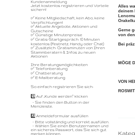
Kundenanmeldung
Jetzt kostenlos registrieren und Vorteile
Alles wa
sichern!
deinem H
Lenorma
✅ Keine Mitgliedschaft, kein Abo, keine
Orakelka
Verpflichtungen!
✅ Aktuelle Angebote, Aktionen und
Gerne g
Gutscheine
von den 
✅ Günstige Minutenpreise
✅ Gratis-Startgespräch: 10 Minuten
Bei präz
kostenlos (Festnetz, Handy oder Chat)
✅ Zusätzlich: Gratisminuten von Ihren
Stammberatern & Infos zu neuen
Aktionen
MÖGE D
Ihre Beratungsmöglichkeiten
✅ Telefonberatung
✅ Chatberatung
✅ E-Mailberatung
VON HE
So einfach registrieren Sie sich:
ROSWI
1️⃣ Auf „Kunde werden“ klicken
– Sie finden den Button in der
Menüleiste.
2️⃣ Anmeldeformular ausfüllen
– Bitte vollständig und korrekt ausfüllen.
– Wählen Sie einen Benutzernamen und
ein sicheres Passwort, das Sie sich gut
Kateg
merken können.