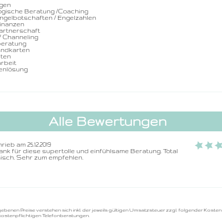
egen
ogische Beratung /Coaching
Engelbotschaften / Engelzahlen
Finanzen
Partnerschaft
 Channeling
eratung
ndkarten
rten
rbeit
enlösung
Alle Bewertungen
rieb am 25.12.2019
ank für diese supertolle und einfühlsame Beratung. Total 
sch. Sehr zum empfehlen.
gebenen Preise verstehen sich inkl. der jeweils gültigen Umsatzsteuer zzgl. folgender Kosten
kostenpflichtigen Telefonberatungen.