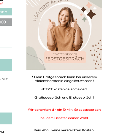
in
*
sive
in
*
ode
iben
900
* Dein Erstgespräch kann bei unserem
h auf
Aktionsberater:in eingelöst werden !
JETZT kostenlos anmelden!
Gratisgespräch und Erstgespräch !
Wir schenken dir ein 10 Min. Gratisgespräch
bei dem Berater deiner Wahl!
Kein Abo - keine versteckten Kosten
CH