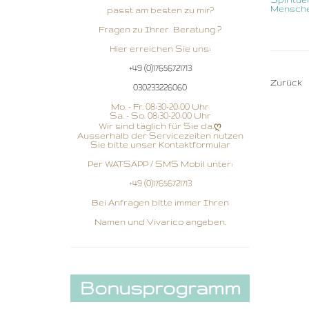
Menschen
passt am besten zu mir?
Fragen zu Ihrer Beratung ?
Hier erreichen Sie uns:
+49 (0)17656721713
Zurück
030233226060
Mo. - Fr. 08:30-20:00 Uhr
Sa. - So. 08:30-20:00 Uhr
Wir sind täglich für Sie da.ღ
Ausserhalb der Servicezeiten nutzen
Sie bitte unser Kontaktformular
Per WATSAPP / SMS Mobil unter:
+49 (0)17656721713
Bei Anfragen bitte immer Ihren
Namen und Vivarico angeben.
Bonusprogramm