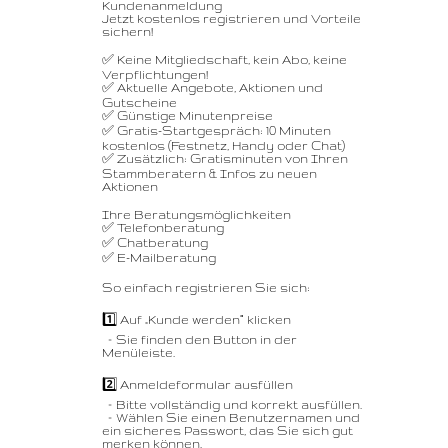
Kundenanmeldung
Jetzt kostenlos registrieren und Vorteile
sichern!
✅ Keine Mitgliedschaft, kein Abo, keine
Verpflichtungen!
✅ Aktuelle Angebote, Aktionen und
Gutscheine
✅ Günstige Minutenpreise
✅ Gratis-Startgespräch: 10 Minuten
kostenlos (Festnetz, Handy oder Chat)
✅ Zusätzlich: Gratisminuten von Ihren
Stammberatern & Infos zu neuen
Aktionen
Ihre Beratungsmöglichkeiten
✅ Telefonberatung
✅ Chatberatung
✅ E-Mailberatung
So einfach registrieren Sie sich:
1️⃣ Auf „Kunde werden“ klicken
– Sie finden den Button in der
Menüleiste.
2️⃣ Anmeldeformular ausfüllen
– Bitte vollständig und korrekt ausfüllen.
– Wählen Sie einen Benutzernamen und
ein sicheres Passwort, das Sie sich gut
merken können.