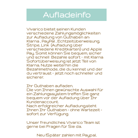
Aufladeinfo
Vivarico bietet seinen Kunden
verschiedene Zahlungsmöglichkeiten
zur Aufladung von Guthaben an:
Klarna , PayPal , Echtzeitüberweisung,
Stripe, Link (Aufladung über
verschiedene Kreditkarten) und Apple
Pay. Somit können Sie bequem, sicher
und schnell Bezahle sofort – mit Klarna
Sofortüberweisung ist jetzt Teil von
Klarna. Nutze weiterhin die
Bezahlmethode, die du kennst und der
du vertraust – jetzt noch schneller und
sicherer.
Ihr Guthaben aufladen.
Die von Ihnen gewünschte Auswahl für
ein Zahlungssystem treffen Sie ganz
bequem vor der Aufladung über Ihr
Kundenaccount.
Nach erfolgreicher Aufladung,
steht
Ihnen Ihr Guthaben - ohne Wartezeit -
sofort zur Verfügung.
Unser freundliches Vivarico Team ist
gerne bei Fragen für Sie da.
Neu !Später zahlen mit Paypal,