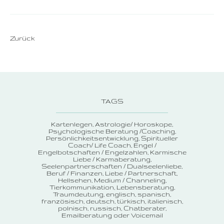
Zurück
TAGS
Kartenlegen
Astrologie/ Horoskope
Psychologische Beratung /Coaching
Persönlichkeitsentwicklung
Spiritueller
Coach/ Life Coach
Engel /
Engelbotschaften / Engelzahlen
Karmische
Liebe / Karmaberatung
Seelenpartnerschaften / Dualseelenliebe
Beruf / Finanzen
Liebe / Partnerschaft
Hellsehen
Medium / Channeling
Tierkommunikation
Lebensberatung
Traumdeutung
englisch, spanisch,
französisch, deutsch, türkisch, italienisch,
polnisch, russisch
Chatberater
Emailberatung oder Voicemail