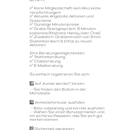
✅ Keine Mitgliedschaft, kein Abo, keine
Verpflichtungen!
✅ Aktuelle Angebote, Aktionen und
Gutscheine
✅ Günstige Minutenpreise
✅ Gratis-Startgespräch: 10 Minuten
kostenlos (Festnetz, Handy oder Chat)
✅ Zusätzlich: Gratisminuten von Ihren
Stammberatern & Infos zu neuen
Aktionen
Ihre Beratungsmöglichkeiten
✅ Telefonberatung
✅ Chatberatung
✅ E-Mailberatung
So einfach registrieren Sie sich:
1️⃣ Auf „Kunde werden“ klicken
– Sie finden den Button in der
Menüleiste.
2️⃣ Anmeldeformular ausfüllen
– Bitte vollständig und korrekt ausfüllen.
– Wählen Sie einen Benutzernamen und
ein sicheres Passwort, das Sie sich gut
merken können.
3️⃣ Sicherheit garantiert