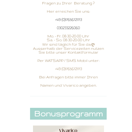
Fragen zu Ihrer Beratung ?
Hier erreichen Sie uns:
+49 (0)17656721713
030233226060
Mo. - Fr. 08:30-20:00 Uhr
Sa. - So. 08:30-20:00 Uhr
Wir sind täglich für Sie da.ღ
Ausserhalb der Servicezeiten nutzen
Sie bitte unser Kontaktformular
Per WATSAPP / SMS Mobil unter:
+49 (0)17656721713
Bei Anfragen bitte immer Ihren
Namen und Vivarico angeben.
Bonusprogramm