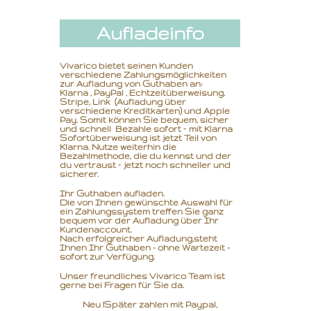
Aufladeinfo
Vivarico bietet seinen Kunden
verschiedene Zahlungsmöglichkeiten
zur Aufladung von Guthaben an:
Klarna , PayPal , Echtzeitüberweisung,
Stripe, Link (Aufladung über
verschiedene Kreditkarten) und Apple
Pay. Somit können Sie bequem, sicher
und schnell Bezahle sofort – mit Klarna
Sofortüberweisung ist jetzt Teil von
Klarna. Nutze weiterhin die
Bezahlmethode, die du kennst und der
du vertraust – jetzt noch schneller und
sicherer.
Ihr Guthaben aufladen.
Die von Ihnen gewünschte Auswahl für
ein Zahlungssystem treffen Sie ganz
bequem vor der Aufladung über Ihr
Kundenaccount.
Nach erfolgreicher Aufladung,
steht
Ihnen Ihr Guthaben - ohne Wartezeit -
sofort zur Verfügung.
Unser freundliches Vivarico Team ist
gerne bei Fragen für Sie da.
Neu !Später zahlen mit Paypal,