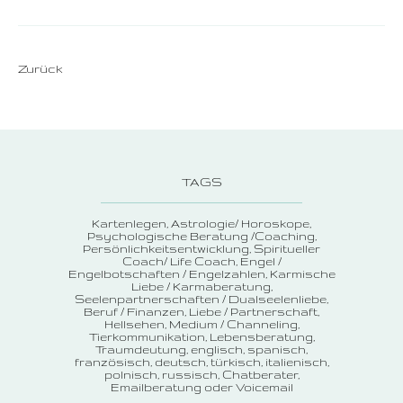
Zurück
TAGS
Kartenlegen
Astrologie/ Horoskope
Psychologische Beratung /Coaching
Persönlichkeitsentwicklung
Spiritueller
Coach/ Life Coach
Engel /
Engelbotschaften / Engelzahlen
Karmische
Liebe / Karmaberatung
Seelenpartnerschaften / Dualseelenliebe
Beruf / Finanzen
Liebe / Partnerschaft
Hellsehen
Medium / Channeling
Tierkommunikation
Lebensberatung
Traumdeutung
englisch, spanisch,
französisch, deutsch, türkisch, italienisch,
polnisch, russisch
Chatberater
Emailberatung oder Voicemail