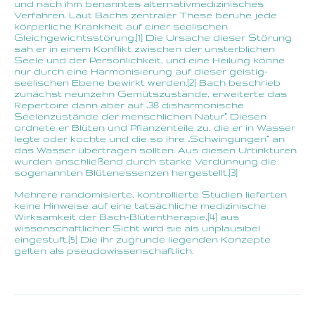
und nach ihm benanntes alternativmedizinisches
Verfahren. Laut Bachs zentraler These beruhe jede
körperliche Krankheit auf einer seelischen
Gleichgewichtsstörung.[1] Die Ursache dieser Störung
sah er in einem Konflikt zwischen der unsterblichen
Seele und der Persönlichkeit, und eine Heilung könne
nur durch eine Harmonisierung auf dieser geistig-
seelischen Ebene bewirkt werden.[2] Bach beschrieb
zunächst neunzehn Gemütszustände, erweiterte das
Repertoire dann aber auf „38 disharmonische
Seelenzustände der menschlichen Natur“. Diesen
ordnete er Blüten und Pflanzenteile zu, die er in Wasser
legte oder kochte und die so ihre „Schwingungen“ an
das Wasser übertragen sollten. Aus diesen Urtinkturen
wurden anschließend durch starke Verdünnung die
sogenannten Blütenessenzen hergestellt.[3]
Mehrere randomisierte, kontrollierte Studien lieferten
keine Hinweise auf eine tatsächliche medizinische
Wirksamkeit der Bach-Blütentherapie,[4] aus
wissenschaftlicher Sicht wird sie als unplausibel
eingestuft.[5] Die ihr zugrunde liegenden Konzepte
gelten als pseudowissenschaftlich.