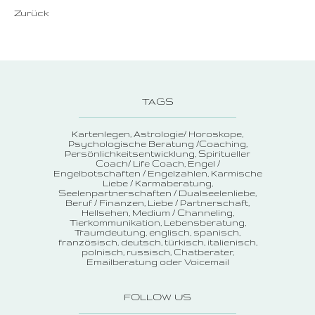
Zurück
TAGS
Kartenlegen
Astrologie/ Horoskope
Psychologische Beratung /Coaching
Persönlichkeitsentwicklung
Spiritueller
Coach/ Life Coach
Engel /
Engelbotschaften / Engelzahlen
Karmische
Liebe / Karmaberatung
Seelenpartnerschaften / Dualseelenliebe
Beruf / Finanzen
Liebe / Partnerschaft
Hellsehen
Medium / Channeling
Tierkommunikation
Lebensberatung
Traumdeutung
englisch, spanisch,
französisch, deutsch, türkisch, italienisch,
polnisch, russisch
Chatberater
Emailberatung oder Voicemail
FOLLOW US