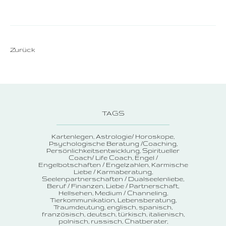
Zurück
TAGS
Kartenlegen
Astrologie/ Horoskope
Psychologische Beratung /Coaching
Persönlichkeitsentwicklung
Spiritueller
Coach/ Life Coach
Engel /
Engelbotschaften / Engelzahlen
Karmische
Liebe / Karmaberatung
Seelenpartnerschaften / Dualseelenliebe
Beruf / Finanzen
Liebe / Partnerschaft
Hellsehen
Medium / Channeling
Tierkommunikation
Lebensberatung
Traumdeutung
englisch, spanisch,
französisch, deutsch, türkisch, italienisch,
polnisch, russisch
Chatberater