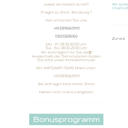
passt am besten zu mir?
Wir sche
Vivarico!
Fragen zu Ihrer Beratung ?
Hier erreichen Sie uns:
+49 (0)17656721713
030233226060
Zurück
Mo. - Fr. 08:30-20:00 Uhr
Sa. - So. 08:30-20:00 Uhr
Wir sind täglich für Sie da.ღ
Ausserhalb der Servicezeiten nutzen
Sie bitte unser Kontaktformular
Per WATSAPP / SMS Mobil unter:
+49 (0)17656721713
Bei Anfragen bitte immer Ihren
Namen und Vivarico angeben.
Bonusprogramm