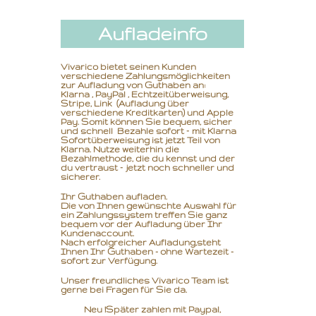
Aufladeinfo
Vivarico bietet seinen Kunden
verschiedene Zahlungsmöglichkeiten
zur Aufladung von Guthaben an:
Klarna , PayPal , Echtzeitüberweisung,
Stripe, Link (Aufladung über
verschiedene Kreditkarten) und Apple
Pay. Somit können Sie bequem, sicher
und schnell Bezahle sofort – mit Klarna
Sofortüberweisung ist jetzt Teil von
Klarna. Nutze weiterhin die
Bezahlmethode, die du kennst und der
du vertraust – jetzt noch schneller und
sicherer.
Ihr Guthaben aufladen.
Die von Ihnen gewünschte Auswahl für
ein Zahlungssystem treffen Sie ganz
bequem vor der Aufladung über Ihr
Kundenaccount.
Nach erfolgreicher Aufladung,
steht
Ihnen Ihr Guthaben - ohne Wartezeit -
sofort zur Verfügung.
Unser freundliches Vivarico Team ist
gerne bei Fragen für Sie da.
Neu !Später zahlen mit Paypal,