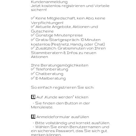
Kundenanmeldung
Jetzt kostenlos registrieren und Vorteile
sichern!
✅ Keine Mitgliedschaft, kein Abo, keine
Verpflichtungen!
✅ Aktuelle Angebote, Aktionen und
Gutscheine
✅ Günstige Minutenpreise
✅ Gratis-Startgespräch: 10 Minuten
kostenlos (Festnetz, Handy oder Chat)
✅ Zusätzlich: Gratisminuten von Ihren
Stammberatern & Infos zu neuen
Aktionen
Ihre Beratungsmöglichkeiten
✅ Telefonberatung
✅ Chatberatung
✅ E-Mailberatung
So einfach registrieren Sie sich:
1️⃣ Auf „Kunde werden“ klicken
– Sie finden den Button in der
Menüleiste.
2️⃣ Anmeldeformular ausfüllen
– Bitte vollständig und korrekt ausfüllen.
– Wählen Sie einen Benutzernamen und
ein sicheres Passwort, das Sie sich gut
merken können.