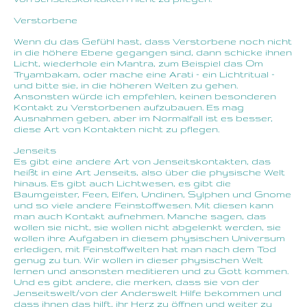
Verstorbene
Wenn du das Gefühl hast, dass Verstorbene noch nicht
in die höhere Ebene gegangen sind, dann schicke ihnen
Licht, wiederhole ein Mantra, zum Beispiel das Om
Tryambakam, oder mache eine Arati – ein Lichtritual –
und bitte sie, in die höheren Welten zu gehen.
Ansonsten würde ich empfehlen, keinen besonderen
Kontakt zu Verstorbenen aufzubauen. Es mag
Ausnahmen geben, aber im Normalfall ist es besser,
diese Art von Kontakten nicht zu pflegen.
Jenseits
Es gibt eine andere Art von Jenseitskontakten, das
heißt in eine Art Jenseits, also über die physische Welt
hinaus. Es gibt auch Lichtwesen, es gibt die
Baumgeister, Feen, Elfen, Undinen, Sylphen und Gnome
und so viele andere Feinstoffwesen. Mit diesen kann
man auch Kontakt aufnehmen. Manche sagen, das
wollen sie nicht, sie wollen nicht abgelenkt werden, sie
wollen ihre Aufgaben in diesem physischen Universum
erledigen, mit Feinstoffwelten hat man nach dem Tod
genug zu tun. Wir wollen in dieser physischen Welt
lernen und ansonsten meditieren und zu Gott kommen.
Und es gibt andere, die merken, dass sie von der
Jenseitswelt/von der Anderswelt Hilfe bekommen und
dass ihnen das hilft, ihr Herz zu öffnen und weiter zu