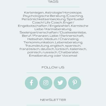
TAGS
Kartenlegen
Astrologie/ Horoskope
Psychologische Beratung /Coaching
Persönlichkeitsentwicklung
Spiritueller
Coach/ Life Coach
Engel /
Engelbotschaften / Engelzahlen
Karmische
Liebe / Karmaberatung
Seelenpartnerschaften / Dualseelenliebe
Beruf / Finanzen
Liebe / Partnerschaft
Hellsehen
Medium / Channeling
Tierkommunikation
Lebensberatung
Traumdeutung
englisch, spanisch,
französisch, deutsch, türkisch, italienisch,
polnisch, russisch
Chatberater
Emailberatung oder Voicemail
FOLLOW US
NEWSLETTER