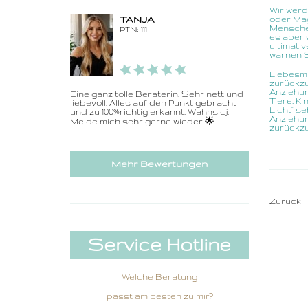
Wir werd
TANJA
oder Mag
Menschen
PIN: 111
es aber 
ultimati
warnen Si
Liebesma
zurückzu
Anziehun
Eine ganz tolle Beraterin. Sehr nett und
Tiere, K
liebevoll. Alles auf den Punkt gebracht
Licht" s
und zu 100%richtig erkannt. Wahnsicj.
Anziehun
Melde mich sehr gerne wieder 🌟
zurückz
Mehr Bewertungen
Zurück
Service Hotline
Welche Beratung
passt am besten zu mir?