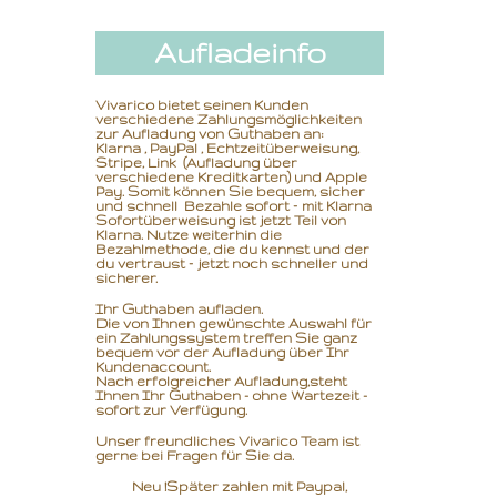
Aufladeinfo
Vivarico bietet seinen Kunden
verschiedene Zahlungsmöglichkeiten
zur Aufladung von Guthaben an:
Klarna , PayPal , Echtzeitüberweisung,
Stripe, Link (Aufladung über
verschiedene Kreditkarten) und Apple
Pay. Somit können Sie bequem, sicher
und schnell Bezahle sofort – mit Klarna
Sofortüberweisung ist jetzt Teil von
Klarna. Nutze weiterhin die
Bezahlmethode, die du kennst und der
du vertraust – jetzt noch schneller und
sicherer.
Ihr Guthaben aufladen.
Die von Ihnen gewünschte Auswahl für
ein Zahlungssystem treffen Sie ganz
bequem vor der Aufladung über Ihr
Kundenaccount.
Nach erfolgreicher Aufladung,
steht
Ihnen Ihr Guthaben - ohne Wartezeit -
sofort zur Verfügung.
Unser freundliches Vivarico Team ist
gerne bei Fragen für Sie da.
Neu !Später zahlen mit Paypal,