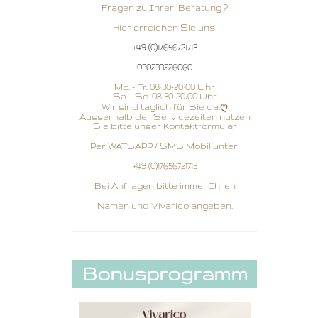
Fragen zu Ihrer Beratung ?
Hier erreichen Sie uns:
+49 (0)17656721713
030233226060
Mo. - Fr. 08:30-20:00 Uhr
Sa. - So. 08:30-20:00 Uhr
Wir sind täglich für Sie da.ღ
Ausserhalb der Servicezeiten nutzen
Sie bitte unser Kontaktformular
Per WATSAPP / SMS Mobil unter:
+49 (0)17656721713
Bei Anfragen bitte immer Ihren
Namen und Vivarico angeben.
Bonusprogramm