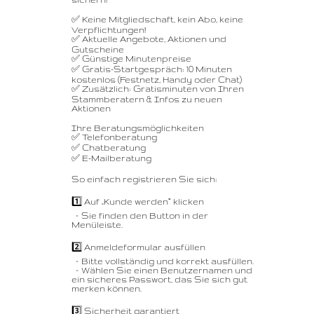
✅ Keine Mitgliedschaft, kein Abo, keine
Verpflichtungen!
✅ Aktuelle Angebote, Aktionen und
Gutscheine
✅ Günstige Minutenpreise
✅ Gratis-Startgespräch: 10 Minuten
kostenlos (Festnetz, Handy oder Chat)
✅ Zusätzlich: Gratisminuten von Ihren
Stammberatern & Infos zu neuen
Aktionen
Ihre Beratungsmöglichkeiten
✅ Telefonberatung
✅ Chatberatung
✅ E-Mailberatung
So einfach registrieren Sie sich:
1️⃣ Auf „Kunde werden“ klicken
– Sie finden den Button in der
Menüleiste.
2️⃣ Anmeldeformular ausfüllen
– Bitte vollständig und korrekt ausfüllen.
– Wählen Sie einen Benutzernamen und
ein sicheres Passwort, das Sie sich gut
merken können.
3️⃣ Sicherheit garantiert