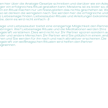
en hier über die Analogie-Gesetze schreiben und darüber wie ein Ade
ier ein erfolgreiches Ritual gestalten kann. Meistens ist es leider so, 
 ein Ritual machen nur um festzustellen das nichts geschehen ist. 
so ist denken die wenigsten nach. Sie werden hier die erfolgreiche und
ve Liebesmagie finden, Liebeszauber-Rituale und Anleitungen bekomme
e, denn es wird nicht einfach :-)!
gie und Liebeszauber bietet eine einzigartige Möglichkeit den Partne
bringen. Wie? Liebesmagie Rituale und die Meditationen werden Ihre
gskraft verstärken. Dies wird nicht nur Ihr Partner spüren sondern 
inder und andere Menschen. Ihr Partner wird Sie plötzlich in einem „an
ehen und Sie werden für ihn nach und nach attraktiver erscheinen. Die
gskraft von weißmagischen Ritualen wird helfen den Partner
ugewinnen.