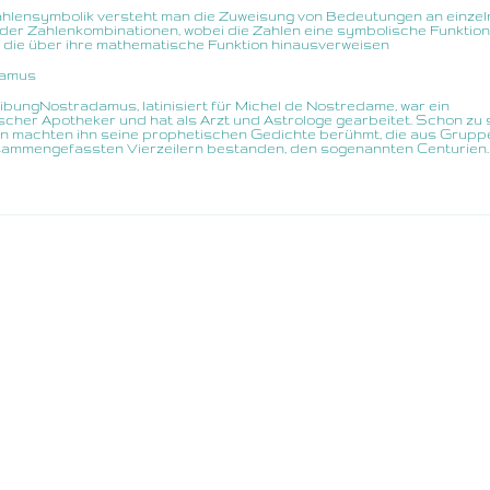
hlensymbolik versteht man die Zuweisung von Bedeutungen an einzel
der Zahlenkombinationen, wobei die Zahlen eine symbolische Funktion
, die über ihre mathematische Funktion hinausverweisen
damus
bungNostradamus, latinisiert für Michel de Nostredame, war ein
scher Apotheker und hat als Arzt und Astrologe gearbeitet. Schon zu 
n machten ihn seine prophetischen Gedichte berühmt, die aus Grupp
usammengefassten Vierzeilern bestanden, den sogenannten Centurien.