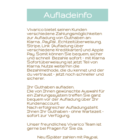
Aufladeinfo
Vivarico bietet seinen Kunden
verschiedene Zahlungsmöglichkeiten
zur Aufladung von Guthaben an:
Klarna , PayPal , Echtzeitüberweisung,
Stripe, Link (Aufladung über
verschiedene Kreditkarten) und Apple
Pay. Somit können Sie bequem, sicher
und schnell Bezahle sofort – mit Klarna
Sofortüberweisung ist jetzt Teil von
Klarna. Nutze weiterhin die
Bezahlmethode, die du kennst und der
du vertraust – jetzt noch schneller und
sicherer.
Ihr Guthaben aufladen.
Die von Ihnen gewünschte Auswahl für
ein Zahlungssystem treffen Sie ganz
bequem vor der Aufladung über Ihr
Kundenaccount.
Nach erfolgreicher Aufladung,
steht
Ihnen Ihr Guthaben - ohne Wartezeit -
sofort zur Verfügung.
Unser freundliches Vivarico Team ist
gerne bei Fragen für Sie da.
Neu !Später zahlen mit Paypal,