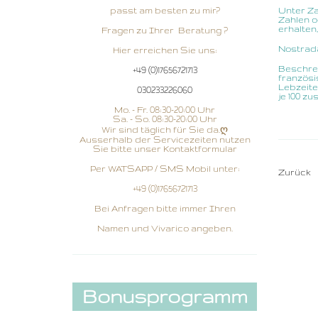
passt am besten zu mir?
Unter Za
Zahlen o
erhalten
Fragen zu Ihrer Beratung ?
Nostra
Hier erreichen Sie uns:
Beschrei
+49 (0)17656721713
französi
Lebzeite
030233226060
je 100 z
Mo. - Fr. 08:30-20:00 Uhr
Sa. - So. 08:30-20:00 Uhr
Wir sind täglich für Sie da.ღ
Ausserhalb der Servicezeiten nutzen
Sie bitte unser Kontaktformular
Per WATSAPP / SMS Mobil unter:
Zurück
+49 (0)17656721713
Bei Anfragen bitte immer Ihren
Namen und Vivarico angeben.
Bonusprogramm