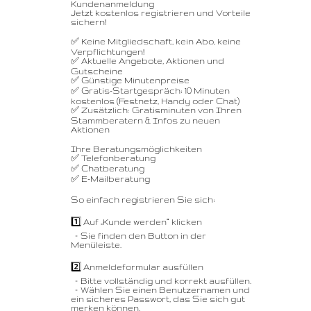
Kundenanmeldung
Jetzt kostenlos registrieren und Vorteile
sichern!
✅ Keine Mitgliedschaft, kein Abo, keine
Verpflichtungen!
✅ Aktuelle Angebote, Aktionen und
Gutscheine
✅ Günstige Minutenpreise
✅ Gratis-Startgespräch: 10 Minuten
kostenlos (Festnetz, Handy oder Chat)
✅ Zusätzlich: Gratisminuten von Ihren
Stammberatern & Infos zu neuen
Aktionen
Ihre Beratungsmöglichkeiten
✅ Telefonberatung
✅ Chatberatung
✅ E-Mailberatung
So einfach registrieren Sie sich:
1️⃣ Auf „Kunde werden“ klicken
– Sie finden den Button in der
Menüleiste.
2️⃣ Anmeldeformular ausfüllen
– Bitte vollständig und korrekt ausfüllen.
– Wählen Sie einen Benutzernamen und
ein sicheres Passwort, das Sie sich gut
merken können.