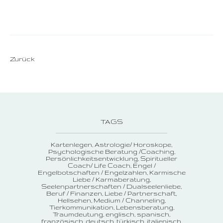
Zurück
TAGS
Kartenlegen
Astrologie/ Horoskope
Psychologische Beratung /Coaching
Persönlichkeitsentwicklung
Spiritueller
Coach/ Life Coach
Engel /
Engelbotschaften / Engelzahlen
Karmische
Liebe / Karmaberatung
Seelenpartnerschaften / Dualseelenliebe
Beruf / Finanzen
Liebe / Partnerschaft
Hellsehen
Medium / Channeling
Tierkommunikation
Lebensberatung
Traumdeutung
englisch, spanisch,
französisch, deutsch, türkisch, italienisch,