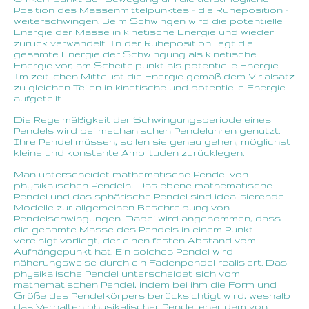
Position des Massenmittelpunktes – die Ruheposition –
weiterschwingen. Beim Schwingen wird die potentielle
Energie der Masse in kinetische Energie und wieder
zurück verwandelt. In der Ruheposition liegt die
gesamte Energie der Schwingung als kinetische
Energie vor, am Scheitelpunkt als potentielle Energie.
Im zeitlichen Mittel ist die Energie gemäß dem Virialsatz
zu gleichen Teilen in kinetische und potentielle Energie
aufgeteilt.
Die Regelmäßigkeit der Schwingungsperiode eines
Pendels wird bei mechanischen Pendeluhren genutzt.
Ihre Pendel müssen, sollen sie genau gehen, möglichst
kleine und konstante Amplituden zurücklegen.
Man unterscheidet mathematische Pendel von
physikalischen Pendeln: Das ebene mathematische
Pendel und das sphärische Pendel sind idealisierende
Modelle zur allgemeinen Beschreibung von
Pendelschwingungen. Dabei wird angenommen, dass
die gesamte Masse des Pendels in einem Punkt
vereinigt vorliegt, der einen festen Abstand vom
Aufhängepunkt hat. Ein solches Pendel wird
näherungsweise durch ein Fadenpendel realisiert. Das
physikalische Pendel unterscheidet sich vom
mathematischen Pendel, indem bei ihm die Form und
Größe des Pendelkörpers berücksichtigt wird, weshalb
das Verhalten physikalischer Pendel eher dem von