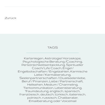
Zurück
TAGS
Kartenlegen
Astrologie/ Horoskope
Psychologische Beratung /Coaching
Persönlichkeitsentwicklung
Spiritueller
Coach/ Life Coach
Engel /
Engelbotschaften / Engelzahlen
Karmische
Liebe / Karmaberatung
Seelenpartnerschaften / Dualseelenliebe
Beruf / Finanzen
Liebe / Partnerschaft
Hellsehen
Medium / Channeling
Tierkommunikation
Lebensberatung
Traumdeutung
englisch, spanisch,
französisch, deutsch, türkisch, italienisch,
polnisch, russisch
Chatberater
Emailberatung oder Voicemail